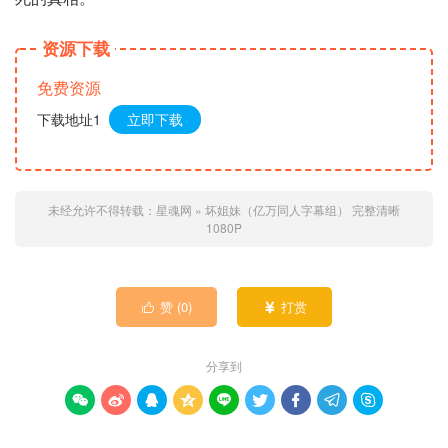
资源下载
免费资源
下载地址1
立即下载
未经允许不得转载：
星魂网
»
坏姐妹（亿万同人字幕组） 完整清晰
1080P
赞 (
0
)
打赏


分享到








