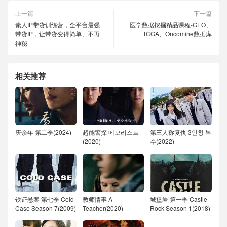
上一篇
下一篇
素人IP带货训练营，全平台最强
医学数据挖掘精品课程-GEO、
带货IP，让带货变得简单、不再
TCGA、Oncomine数据库
神秘
相关推荐
庆余年 第二季(2024)
超能警探 메모리스트
第三人称复仇 3인칭 복
(2020)
수(2022)
铁证悬案 第七季 Cold
教师情事 A
城堡岩 第一季 Castle
Case Season 7(2009)
Teacher(2020)
Rock Season 1(2018)