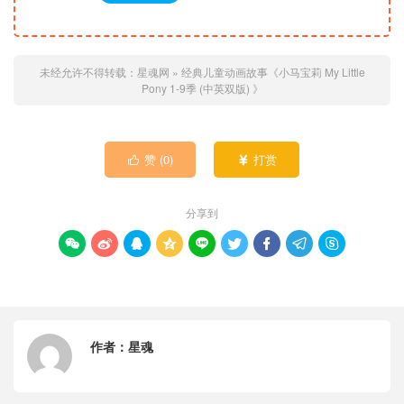
未经允许不得转载：
星魂网
»
经典儿童动画故事《小马宝莉 My Little
Pony 1-9季 (中英双版) 》
赞 (
0
)
打赏


分享到









作者：
星魂