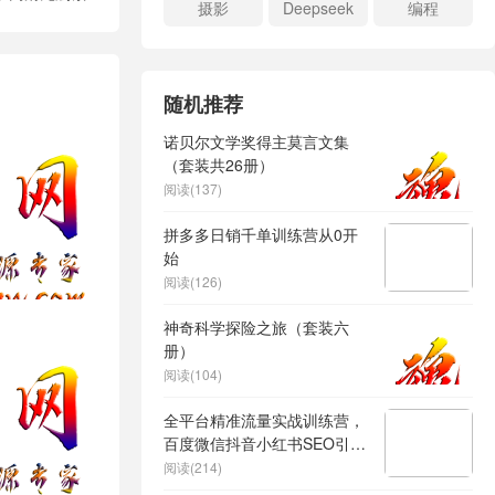
摄影
Deepseek
编程
随机推荐
诺贝尔文学奖得主莫言文集
（套装共26册）
阅读(137)
拼多多日销千单训练营从0开
始
阅读(126)
神奇科学探险之旅（套装六
册）
阅读(104)
全平台精准流量实战训练营，
百度微信抖音小红书SEO引流
教程
阅读(214)