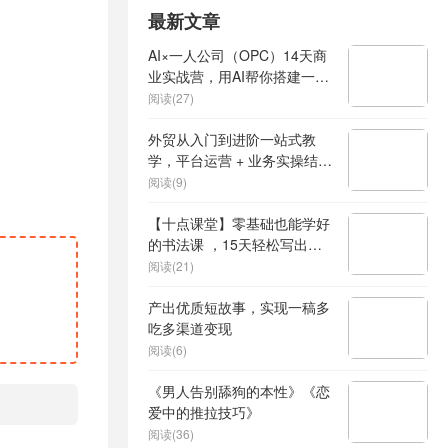
最新文章
AI×一人公司（OPC）14天商
业实战营，用AI帮你搭建一个
属于你自己的、能独立賺钱的
阅读(27)
一人公司系统
外贸从入门到进阶一站式教
学，平台运营 + 业务实操结
合，实现业绩稳步增长
阅读(9)
【十点课堂】零基础也能学好
的书法课 ，15天轻松写出漂
亮人生
阅读(21)
产出优质短故事，实现一稿多
吃多渠道变现
阅读(6)
《男人告别舔狗的本性》《恋
爱中的推拉技巧》
阅读(36)