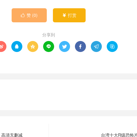
赞 (
0
)
打赏


分享到








】高清无删减
台湾十大R级恐怖片