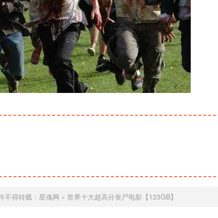
许不得转载：
星魂网
»
世界十大超高分丧尸电影【123GB】