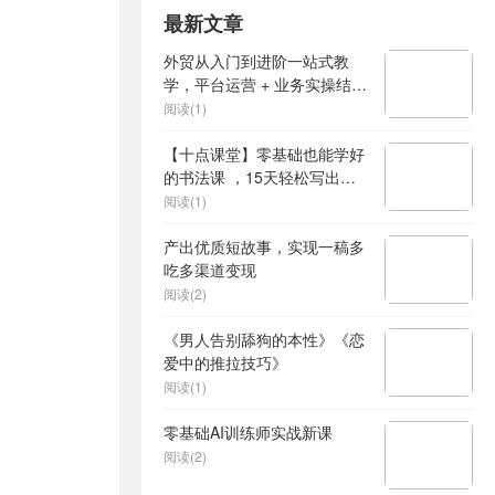
最新文章
外贸从入门到进阶一站式教
学，平台运营 + 业务实操结
合，实现业绩稳步增长
阅读(1)
【十点课堂】零基础也能学好
的书法课 ，15天轻松写出漂
亮人生
阅读(1)
产出优质短故事，实现一稿多
吃多渠道变现
阅读(2)
《男人告别舔狗的本性》《恋
爱中的推拉技巧》
阅读(1)
零基础AI训练师实战新课
阅读(2)