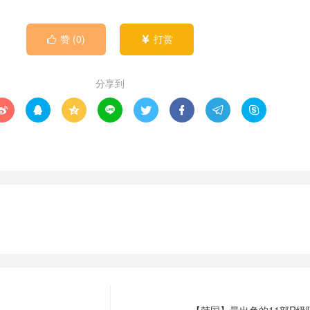
赞 (
0
)
打赏


分享到







