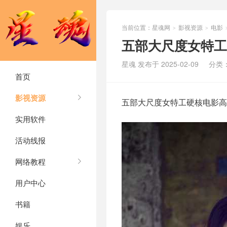
当前位置：
星魂网
影视资源
电影
>
>
五部大尺度女特工
星魂 发布于 2025-02-09
分类
首页
影视资源
五部大尺度女特工硬核电影高
实用软件
活动线报
网络教程
用户中心
书籍
娱乐