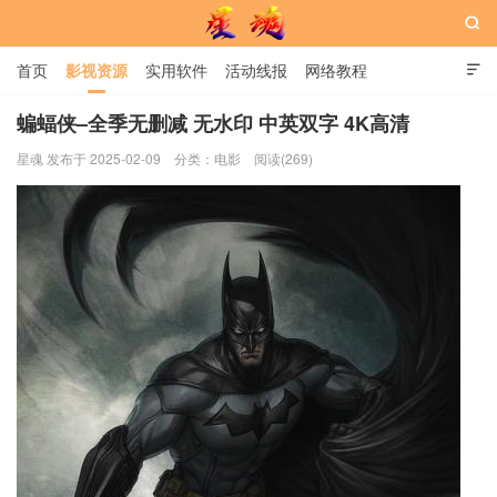

首页
影视资源
实用软件
活动线报
网络教程

用户中心
书籍
娱乐
蝙蝠侠–全季无删减 无水印 中英双字 4K高清
星魂 发布于 2025-02-09
分类：
电影
阅读(269)
星魂网