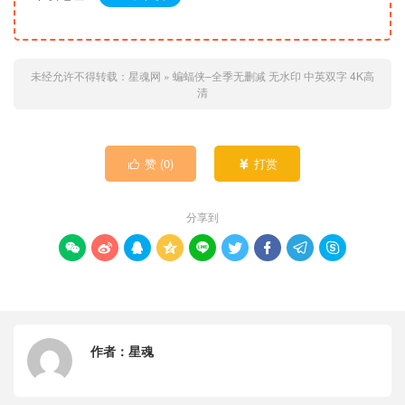
未经允许不得转载：
星魂网
»
蝙蝠侠–全季无删减 无水印 中英双字 4K高
清
赞 (
0
)
打赏


分享到









作者：
星魂