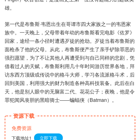
雄。
第一代是布鲁斯·韦恩出生在哥谭市四大家族之一的韦恩家
族中。一天晚上，父母带着年幼的布鲁斯看完电影《佐罗》
回家，途经一条小径时遭遇歹徒的抢劫。歹徒当着布鲁斯的
面枪杀了他的父母。从此，布鲁斯便产生了亲手铲除罪恶的
强烈愿望，为了不让其他人再遭受到与自己同样的悲剧，凭
借着过人的天赋，布鲁斯利用几十年时间游历世界各地，拜
访东西方顶级或传说中的格斗大师，学习各流派格斗术，后
回到美国，利用强大的财力制造各种高科技装备。此后在白
天，他是别人眼中的无脑富二代、花花公子；夜晚，他是令
罪犯闻风丧胆的黑暗骑士——蝙蝠侠（Batman）。
资源下载
免费资源
下载地址1
立即下载