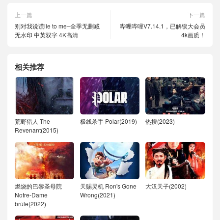
上一篇
下一篇
别对我说谎lie to me–全季无删减
哔哩哔哩V7.14.1，已解锁大会员
无水印 中英双字 4K高清
4k画质！
相关推荐
荒野猎人 The
极线杀手 Polar(2019)
热搜(2023)
Revenant(2015)
燃烧的巴黎圣母院
天赐灵机 Ron's Gone
大汉天子(2002)
Notre-Dame
Wrong(2021)
brûle(2022)