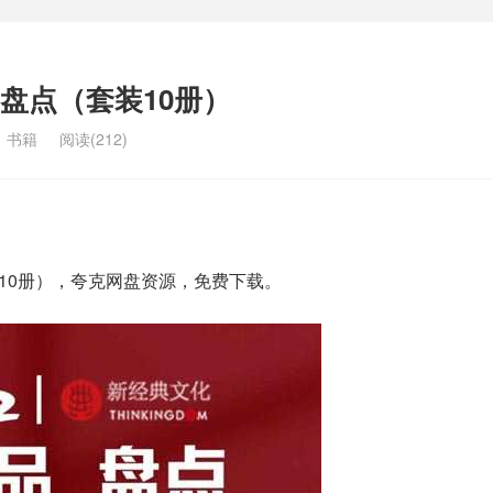
p品盘点（套装10册）
：
书籍
阅读(212)
套装10册），夸克网盘资源，免费下载。