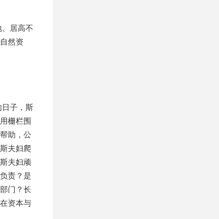
地、居高不
自然资
的日子，斯
用栅栏围
帮助，公
斯夫妇爬
斯夫妇顽
负责？是
部门？长
在资本与