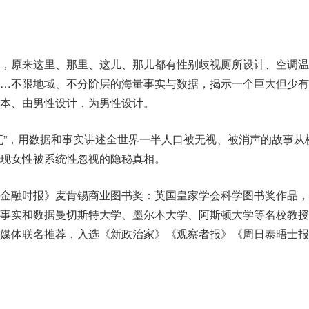
维，原来这里、那里、这儿、那儿都有性别歧视厕所设计、空调温
……不限地域、不分阶层的海量事实与数据，揭示一个巨大但少有
本、由男性设计，为男性设计。
瓦”，用数据和事实讲述全世界一半人口被无视、被消声的故事从
现女性被系统性忽视的隐秘真相。
《金融时报》麦肯锡商业图书奖：英国皇家学会科学图书奖作品，
事实和数据曼切斯特大学、墨尔本大学、阿斯顿大学等名校教授
名媒体联名推荐，入选《新政治家》《观察者报》《周日泰晤士报