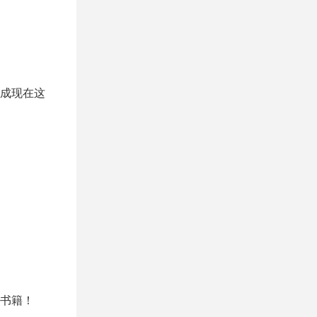
成现在这
类书籍！