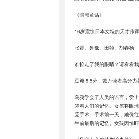
《暗黑童话》
16岁震惊日本文坛的天才作家
张震、鲁豫、田燚、胡春杨、
谁捡走了我的眼睛？请看看我
豆瓣 8.5分，数万读者高分力
乌鸦学会了人类的语言，爱
装着人们的记忆。女孩将眼
受手术。手术前一天，她像
生前最后的记忆。女孩因惊