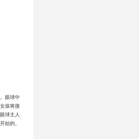
。眼球中
女孩将接
眼球主人
开始的。