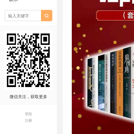

微信关注，获取更多
登陆
注册