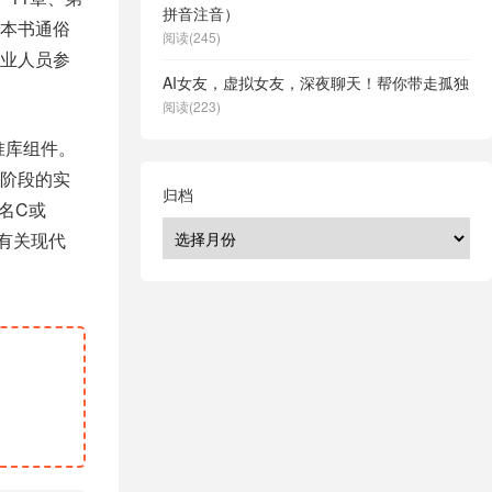
拼音注音）
。本书通俗
阅读(245)
业人员参
AI女友，虚拟女友，深夜聊天！帮你带走孤独
阅读(223)
准库组件。
阶段的实
归档
名C或
有关现代