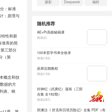
摄影
Deepseek
编程
部分：标准
设计：原理与
随机推荐
AE+Pr高能秘籍课
新特性和新
阅读(2)
标准库的简
；第三部分
100本哲学书单全收录
分（第
阅读(162)
巫师后期教程
阅读(129)
基本概念和技
数据的方
封神纪（武庚纪）漫画（三部
列表、映
合集 全182期）
阅读(287)
郑渊洁《 舒克和贝塔历险记》全集 PDF（有
~11章、第