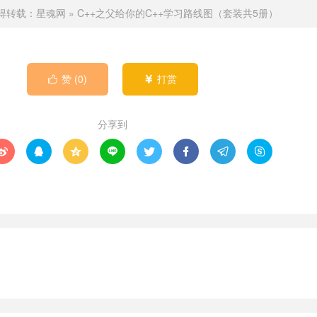
得转载：
星魂网
»
C++之父给你的C++学习路线图（套装共5册）
赞 (
0
)
打赏


分享到







