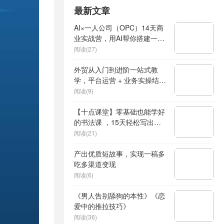
最新文章
AI×一人公司（OPC）14天商
业实战营，用AI帮你搭建一个
属于你自己的、能独立賺钱的
阅读(27)
一人公司系统
外贸从入门到进阶一站式教
学，平台运营 + 业务实操结
合，实现业绩稳步增长
阅读(9)
【十点课堂】零基础也能学好
的书法课 ，15天轻松写出漂
亮人生
阅读(21)
产出优质短故事，实现一稿多
吃多渠道变现
阅读(6)
《男人告别舔狗的本性》《恋
爱中的推拉技巧》
阅读(36)