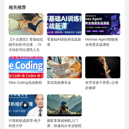
相关推荐
【十点课堂】零基础也
零基础AI训练师实战新
Hermes Agent智能体
能学好的书法课 ，15
课
全维度实战课程
天轻松写出漂亮人生
Vibe Coding实战教程
英语高效磨耳朵
朱芳宜孩子养育+父母
必修课
计算机组成原理-电子
摄影零基础相机入门
科技大学
课，快速拍出专业级照