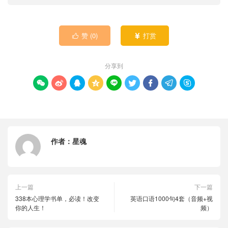
赞 (
0
)
打赏


分享到









作者：
星魂
上一篇
下一篇
338本心理学书单，必读！改变
英语口语1000句4套（音频+视
你的人生！
频）