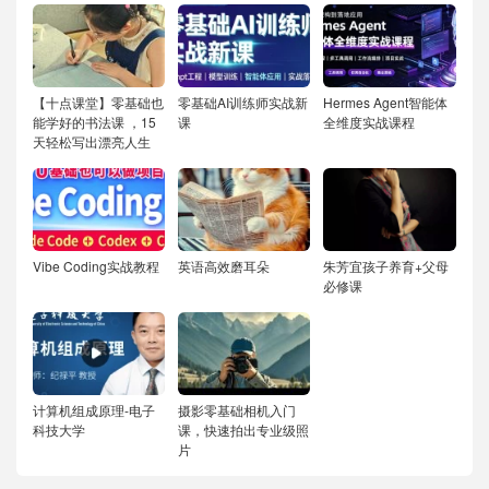
【十点课堂】零基础也
零基础AI训练师实战新
Hermes Agent智能体
能学好的书法课 ，15
课
全维度实战课程
天轻松写出漂亮人生
Vibe Coding实战教程
英语高效磨耳朵
朱芳宜孩子养育+父母
必修课
计算机组成原理-电子
摄影零基础相机入门
科技大学
课，快速拍出专业级照
片