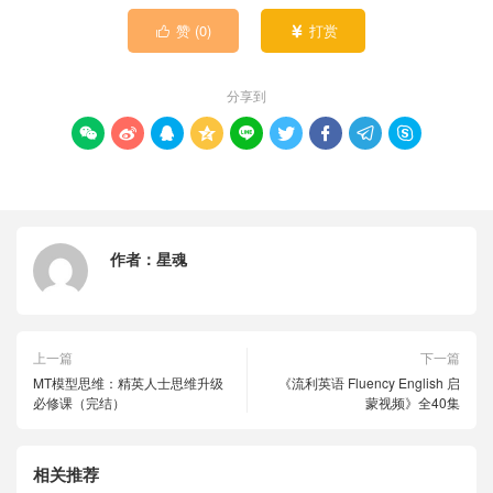
赞 (
0
)
打赏


分享到









作者：
星魂
上一篇
下一篇
MT模型思维：精英人士思维升级
《流利英语 Fluency English 启
必修课（完结）
蒙视频》全40集
相关推荐