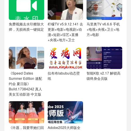
免费视频去水印擦除大
柠檬TV v5.9.12.141 去
马里奥TV v6.6.6 手机
师，无损画质一键搞定
更新+电影+电视剧+动
+电视+央视+卫士+地
漫+短剧+综艺+直播
方+电影
+央视+地方+卫士
《Speed Dates
拉布布labubu动态壁
智能K歌 v2.17 解锁高
Summer Edition 速配
纸
级终身会员版
约会 夏日版》
Build.17384242 真人
美女互动影游 中文版
《许愿，我要带她们回
Adobe2025大师版全