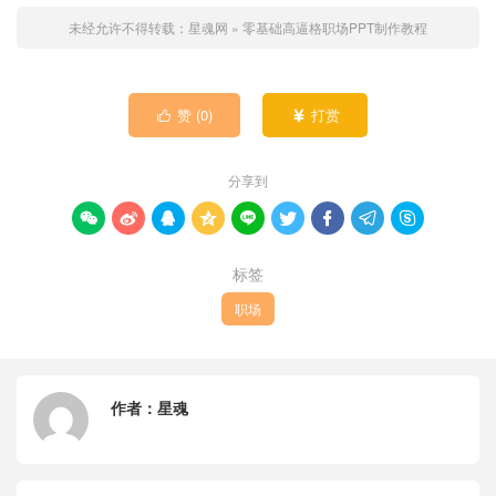
未经允许不得转载：
星魂网
»
零基础高逼格职场PPT制作教程
赞 (
0
)
打赏


分享到









标签
职场
作者：
星魂