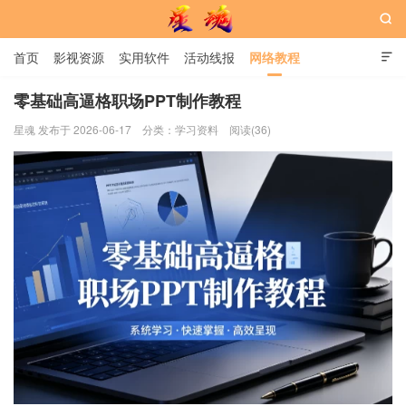

首页
影视资源
实用软件
活动线报
网络教程

用户中心
书籍
娱乐
零基础高逼格职场PPT制作教程
星魂 发布于 2026-06-17
分类：
学习资料
阅读(36)
星魂网