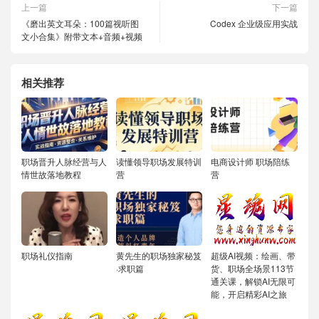
上一篇
下一篇
《磨出英文耳朵：100篇视听图
Codex 企业级应用实战
文小合集》附带文本+音频+视频
相关推荐
职场晋升人脉经营与人
读懂领导职场发展特训
电商设计师 职场陪练
情世故落地教程
营
营
职场礼仪指南
黄先生的职场独家秘笈
超级AI视频：绘画、带
·求职篇
货、职场全场景113节
通关课，解锁AI无限可
能，开启精彩AI之旅