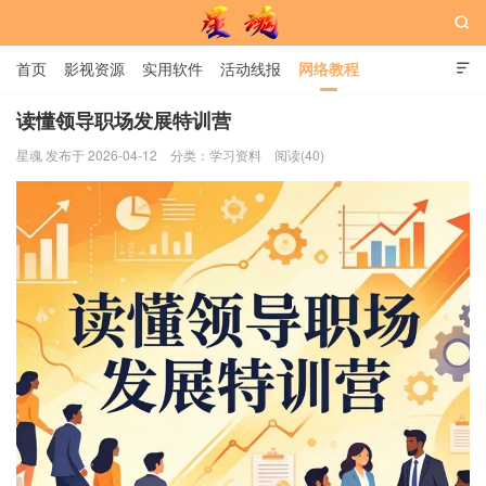

首页
影视资源
实用软件
活动线报
网络教程

用户中心
书籍
娱乐
读懂领导职场发展特训营
星魂 发布于 2026-04-12
分类：
学习资料
阅读(40)
星魂网