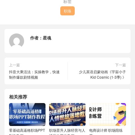
标签
职场
作者：
星魂
上一篇
下一篇
抖音大乘活法：实操教学，快速
少儿英语启蒙动画《宇宙小子
制作爆款剧情视频
Kid Cosmic (1-3季) 》
相关推荐
零基础高逼格职场PPT
职场晋升人脉经营与人
电商设计师 职场陪练