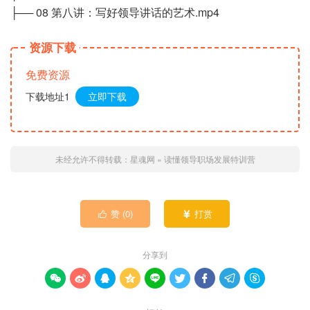
├── 08 第八讲：写好领导讲话的艺术.mp4
资源下载
免费资源
下载地址1
立即下载
未经允许不得转载：
星魂网
»
读懂领导职场发展特训营
赞 (
0
)
打赏


分享到








