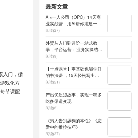
最新文章
AI×一人公司（OPC）14天商
业实战营，用AI帮你搭建一个
属于你自己的、能独立賺钱的
阅读(27)
一人公司系统
外贸从入门到进阶一站式教
学，平台运营 + 业务实操结
合，实现业绩稳步增长
阅读(9)
【十点课堂】零基础也能学好
元素入门，循
的书法课 ，15天轻松写出漂
亮人生
游戏化方
阅读(21)
 每节课配
产出优质短故事，实现一稿多
吃多渠道变现
阅读(6)
《男人告别舔狗的本性》《恋
爱中的推拉技巧》
阅读(37)