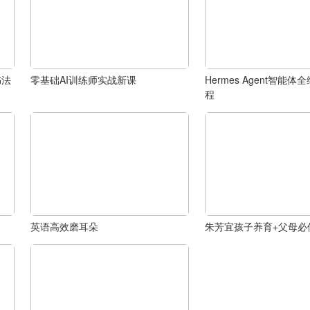
书法
零基础AI训练师实战新课
Hermes Agent智能
程
英语高效磨耳朵
朱芳宜孩子养育+父母必