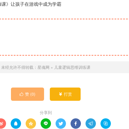
数独课》让孩子在游戏中成为学霸
未经允许不得转载：
星魂网
»
儿童逻辑思维训练课
赞 (
0
)
打赏


分享到







