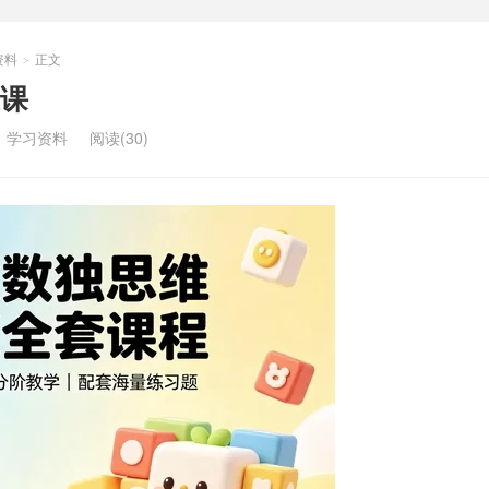
资料
正文
>
课
：
学习资料
阅读(30)