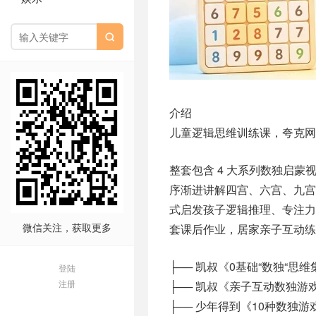

介绍
儿童逻辑思维训练课，夸克网
整套包含 4 大系列数独启蒙
序渐进讲解四宫、六宫、九
式启发孩子逻辑推理、专注力
微信关注，获取更多
套课后作业，居家亲子互动练
├── 凯叔《0基础“数独“思
登陆
注册
├── 凯叔《亲子互动数独游
├── 少年得到《10种数独