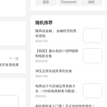
摄影
Deepseek
编程
随机推荐
随风说金融， 金融经济的黑
色现场
阅读(125)
【韩国】最出色的11部R级限
制电影合集
下一篇
阅读(239)
戏开发系统课
淘宝运营实战班系列合集
阅读(198)
电商会计与店铺运营表格大
全：120份电商财务与数据模
板合集
阅读(92)
AI绘画快速入门课！见证你的惊世画作！