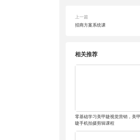
上一篇
招商方案系统课
相关推荐
零基础学习美甲睫视觉营销，美
睫手机拍摄剪辑课程