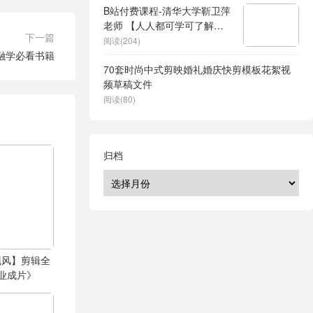
B站付费课程-清华大学靳卫萍
老师 【人人都可学可了解的
下一篇
经济金融学】【合集分享】
阅读(204)
融学必看书籍
70套时尚中式剪映婚礼婚庆快剪模板花絮视
频草稿文件
阅读(80)
归档
飓风】剪辑全
业成片》