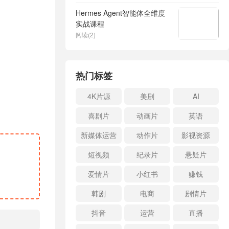
Hermes Agent智能体全维度
实战课程
阅读(2)
热门标签
4K片源
美剧
AI
喜剧片
动画片
英语
新媒体运营
动作片
影视资源
短视频
纪录片
悬疑片
爱情片
小红书
赚钱
韩剧
电商
剧情片
抖音
运营
直播