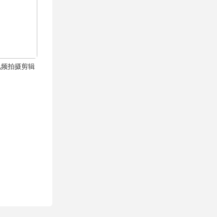
视频拍摄剪辑