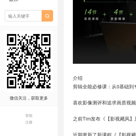

介绍
剪辑全能必修课：从0基础到
微信关注，获取更多
喜欢影像测评和追求画质视频
登陆
之前Tim发布《【影视飓风】
注册
近期更新了新课程《【影视飓