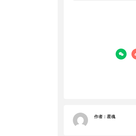

作者：
星魂