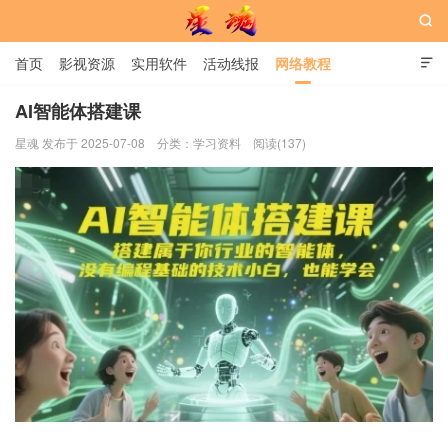

首页
影视资源
实用软件
活动线报
网络教程

用户中心
书籍
娱乐
AI智能体搭建课
星魂 发布于 2025-07-08
分类：
学习资料
阅读(137)
星魂网