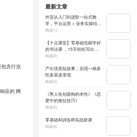
最新文章
外贸从入门到进阶一站式教
学，平台运营 + 业务实操结
合，实现业绩稳步增长
阅读(1)
【十点课堂】零基础也能学好
的书法课 ，15天轻松写出漂
亮人生
阅读(2)
还包含行业
产出优质短故事，实现一稿多
吃多渠道变现
阅读(2)
响应的 网
《男人告别舔狗的本性》《恋
爱中的推拉技巧》
阅读(2)
零基础AI训练师实战新课
阅读(4)