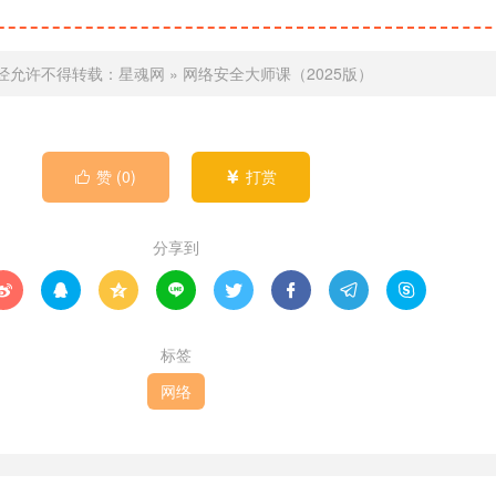
经允许不得转载：
星魂网
»
网络安全大师课（2025版）
赞 (
0
)
打赏


分享到








标签
网络