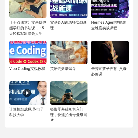
【十点课堂】零基础也
零基础AI训练师实战新
Hermes Agent智能体
能学好的书法课 ，15
课
全维度实战课程
天轻松写出漂亮人生
Vibe Coding实战教程
英语高效磨耳朵
朱芳宜孩子养育+父母
必修课
计算机组成原理-电子
摄影零基础相机入门
科技大学
课，快速拍出专业级照
片