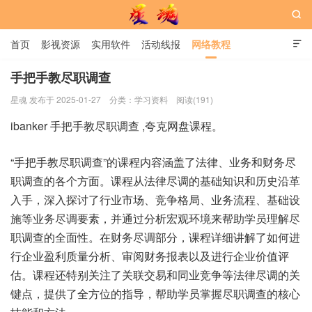

首页
影视资源
实用软件
活动线报
网络教程

用户中心
书籍
娱乐
手把手教尽职调查
星魂 发布于 2025-01-27
分类：
学习资料
阅读(191)
星魂网
ibanker 手把手教尽职调查 ,夸克网盘课程。
“手把手教尽职调查”的课程内容涵盖了法律、业务和财务尽
职调查的各个方面。课程从法律尽调的基础知识和历史沿革
入手，深入探讨了行业市场、竞争格局、业务流程、基础设
施等业务尽调要素，并通过分析宏观环境来帮助学员理解尽
职调查的全面性。在财务尽调部分，课程详细讲解了如何进
行企业盈利质量分析、审阅财务报表以及进行企业价值评
估。课程还特别关注了关联交易和同业竞争等法律尽调的关
键点，提供了全方位的指导，帮助学员掌握尽职调查的核心