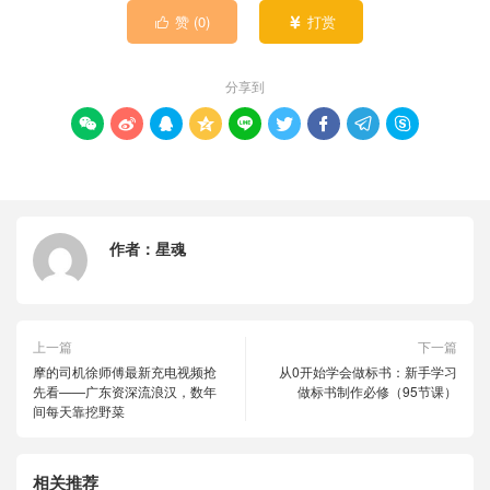
赞 (
0
)
打赏


分享到









作者：
星魂
上一篇
下一篇
摩的司机徐师傅最新充电视频抢
从0开始学会做标书：新手学习
先看——广东资深流浪汉，数年
做标书制作必修（95节课）
间每天靠挖野菜
相关推荐