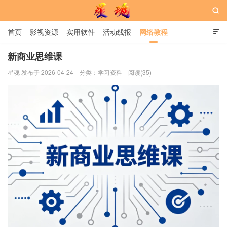

首页
影视资源
实用软件
活动线报
网络教程

用户中心
书籍
娱乐
新商业思维课
星魂 发布于 2026-04-24
分类：
学习资料
阅读(35)
星魂网