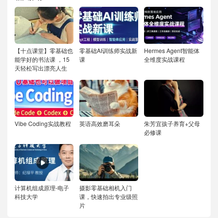
【十点课堂】零基础也
零基础AI训练师实战新
Hermes Agent智能体
能学好的书法课 ，15
课
全维度实战课程
天轻松写出漂亮人生
Vibe Coding实战教程
英语高效磨耳朵
朱芳宜孩子养育+父母
必修课
计算机组成原理-电子
摄影零基础相机入门
科技大学
课，快速拍出专业级照
片