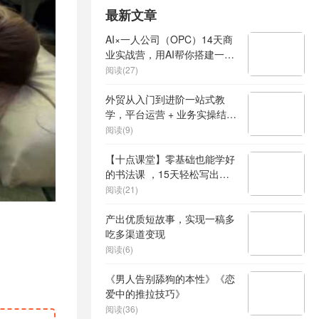
最新文章
AI×一人公司（OPC）14天商
业实战营，用AI帮你搭建一个
属于你自己的、能独立賺钱的
阅读(27)
一人公司系统
外贸从入门到进阶一站式教
学，平台运营 + 业务实操结
合，实现业绩稳步增长
阅读(9)
【十点课堂】零基础也能学好
的书法课 ，15天轻松写出漂
亮人生
阅读(21)
产出优质短故事，实现一稿多
吃多渠道变现
阅读(6)
《男人告别舔狗的本性》《恋
爱中的推拉技巧》
阅读(36)