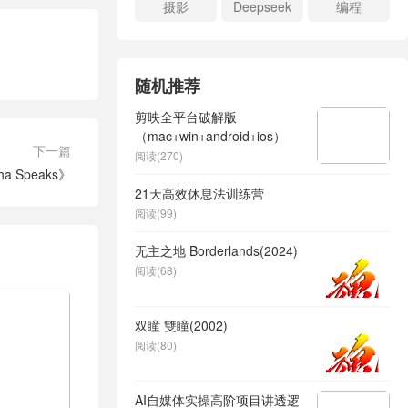
摄影
Deepseek
编程
随机推荐
剪映全平台破解版
（mac+win+android+ios）
下一篇
阅读(270)
 Speaks》
21天高效休息法训练营
阅读(99)
无主之地 Borderlands(2024)
阅读(68)
双瞳 雙瞳(2002)
阅读(80)
AI自媒体实操高阶项目讲透逻