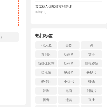
零基础AI训练师实战新课
阅读(13)
热门标签
版）
4K片源
美剧
AI
喜剧片
动画片
英语
新媒体运营
动作片
影视资源
短视频
纪录片
悬疑片
爱情片
小红书
赚钱
韩剧
电商
剧情片
抖音
运营
直播