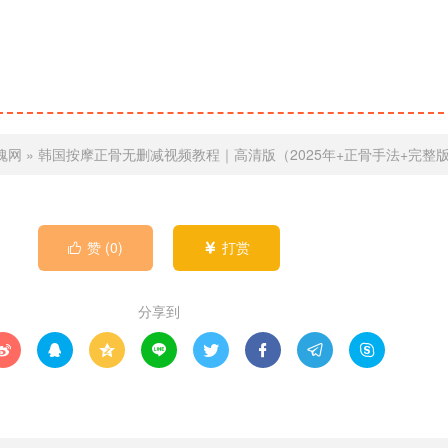
魂网
»
韩国按摩正骨无删减视频教程｜高清版（2025年+正骨手法+完整
赞 (
0
)
打赏


分享到







