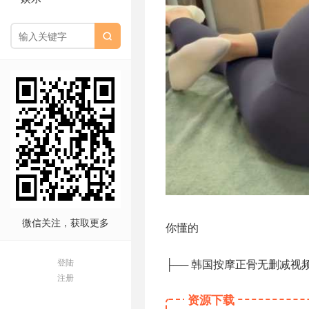

微信关注，获取更多
你懂的
├── 韩国按摩正骨无删减视
登陆
注册
资源下载