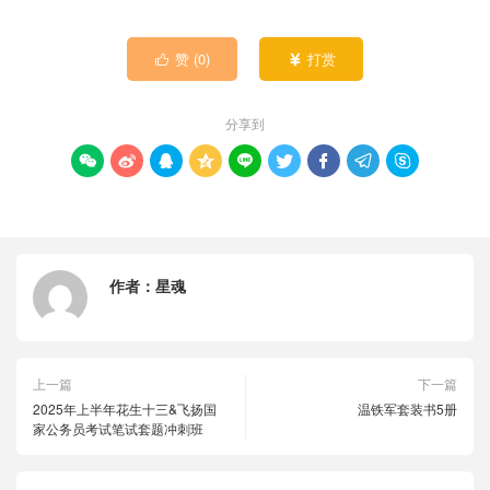
赞 (
0
)
打赏


分享到









作者：
星魂
上一篇
下一篇
2025年上半年花生十三&飞扬国
温铁军套装书5册
家公务员考试笔试套题冲刺班