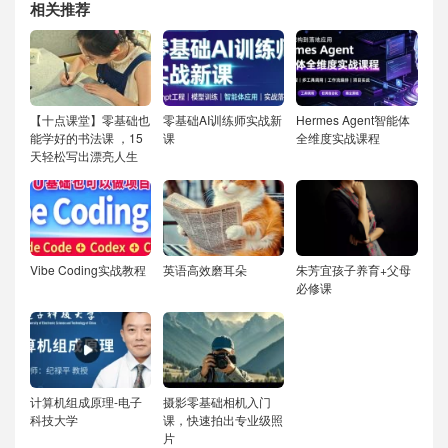
相关推荐
【十点课堂】零基础也
零基础AI训练师实战新
Hermes Agent智能体
能学好的书法课 ，15
课
全维度实战课程
天轻松写出漂亮人生
Vibe Coding实战教程
英语高效磨耳朵
朱芳宜孩子养育+父母
必修课
计算机组成原理-电子
摄影零基础相机入门
科技大学
课，快速拍出专业级照
片