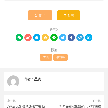
赞 (
0
)
打赏


分享到









标签
直播
视频号
作者：
星魂
上一篇
下一篇
万相台无界-达摩盘推广特训营
24年直播间重潜起号，29节课程