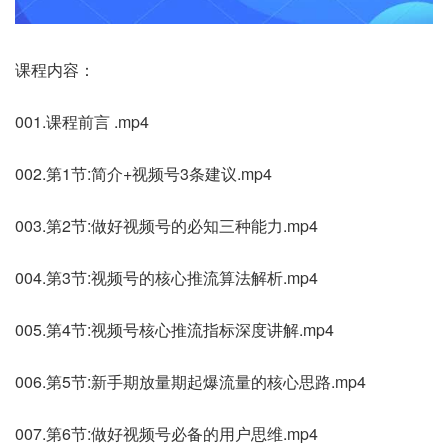
课程内容：
001.课程前言 .mp4
002.第1节:简介+视频号3条建议.mp4
003.第2节:做好视频号的必知三种能力.mp4
004.第3节:视频号的核心推流算法解析.mp4
005.第4节:视频号核心推流指标深度讲解.mp4
006.第5节:新手期放量期起爆流量的核心思路.mp4
007.第6节:做好视频号必备的用户思维.mp4