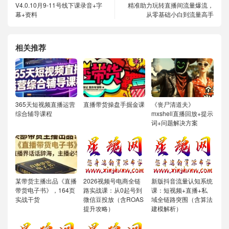
V4.0.10月9-11号线下课录音+字
精准助力玩转直播间流量爆流，
幕+资料
从零基础小白到流量高手
相关推荐
365天短视频直播运营
直播带货操盘手掘金课
《丧尸清道夫》
综合辅导课程
mxshell直播回放+提示
词+问题解决方案
某带货主播出品《直播
2026视频号电商全链
新版抖音流量认知系统
带货电子书》，164页
路实战课：从0起号到
课：短视频+直播+私
实战干货
微信豆投放（含ROAS
域全链路突围（含算法
提升攻略）
建模解析）