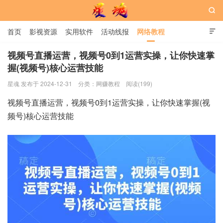

首页
影视资源
实用软件
活动线报
网络教程

用户中心
书籍
娱乐
视频号直播运营，视频号0到1运营实操，让你快速掌
握(视频号)核心运营技能
星魂网
星魂 发布于 2024-12-31
分类：
网赚教程
阅读(199)
视频号直播运营，视频号0到1运营实操，让你快速掌握(视
频号)核心运营技能