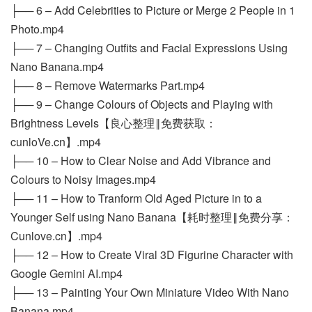
├── 6 – Add Celebrities to Picture or Merge 2 People in 1
Photo.mp4
├── 7 – Changing Outfits and Facial Expressions Using
Nano Banana.mp4
├── 8 – Remove Watermarks Part.mp4
├── 9 – Change Colours of Objects and Playing with
Brightness Levels【良心整理‖免费获取：
cunloVe.cn】.mp4
├── 10 – How to Clear Noise and Add Vibrance and
Colours to Noisy Images.mp4
├── 11 – How to Tranform Old Aged Picture in to a
Younger Self using Nano Banana【耗时整理‖免费分享：
Cunlove.cn】.mp4
├── 12 – How to Create Viral 3D Figurine Character with
Google Gemini AI.mp4
├── 13 – Painting Your Own Miniature Video With Nano
Banana.mp4