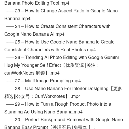
Banana Photo Editing Tool.mp4
├── 23 – How to Change Aspect Ratio in Google Nano
Banana.mp4
├── 24 – How to Create Consistent Characters with
Google Nano Banana AI.mp4
├── 25 – How to Use Google Nano Banana to Create
Consistent Characters with Real Photos.mp4
├── 26 – Trending AI Photo Editing with Google Gemini
Hug My Younger Self Effect【优质资源‖关注：
cunWorkNotes 解锁】.mp4
├── 27 – Multi Image Prompting.mp4
├── 28 – Use Nano Banana For Interior Designing【更多
精选‖公众号：CunWorknotes】 .mp4
├── 29 – How to Turn a Rough Product Photo into a
Stunning Ad Using Nano Banana.mp4
├── 30 – Perfect Background Removal with Google Nano
Banana Easy Prompt【整理不易‖免费奉上：