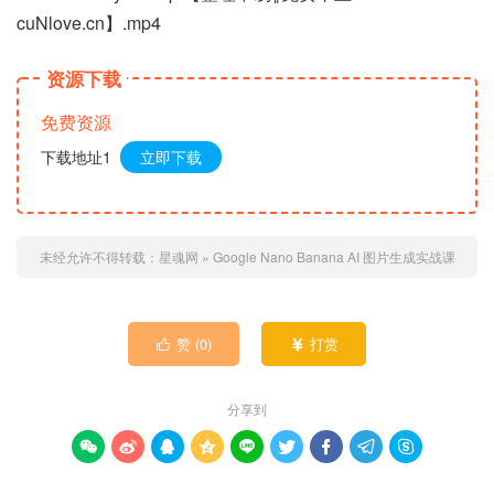
cuNlove.cn】.mp4
资源下载
免费资源
下载地址1
立即下载
未经允许不得转载：
星魂网
»
Google Nano Banana AI 图片生成实战课
赞 (
0
)
打赏


分享到








