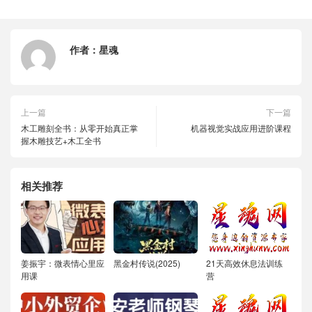
作者：
星魂
上一篇
下一篇
木工雕刻全书：从零开始真正掌
机器视觉实战应用进阶课程
握木雕技艺+木工全书
相关推荐
姜振宇：微表情心里应
黑金村传说(2025)
21天高效休息法训练
用课
营