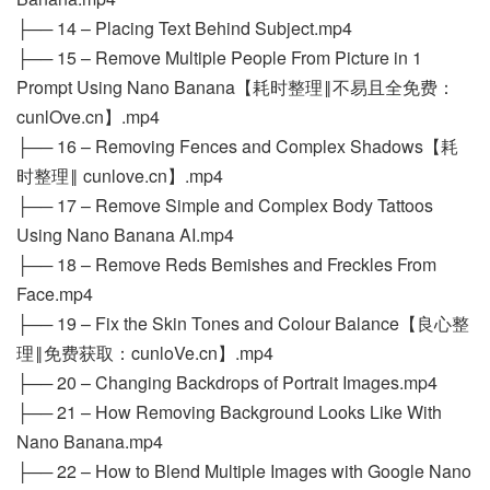
├── 14 – Placing Text Behind Subject.mp4
├── 15 – Remove Multiple People From Picture in 1
Prompt Using Nano Banana【耗时整理‖不易且全免费：
cunlOve.cn】.mp4
├── 16 – Removing Fences and Complex Shadows【耗
时整理‖ cunlove.cn】.mp4
├── 17 – Remove Simple and Complex Body Tattoos
Using Nano Banana AI.mp4
├── 18 – Remove Reds Bemishes and Freckles From
Face.mp4
├── 19 – Fix the Skin Tones and Colour Balance【良心整
理‖免费获取：cunloVe.cn】.mp4
├── 20 – Changing Backdrops of Portrait Images.mp4
├── 21 – How Removing Background Looks Like With
Nano Banana.mp4
├── 22 – How to Blend Multiple Images with Google Nano