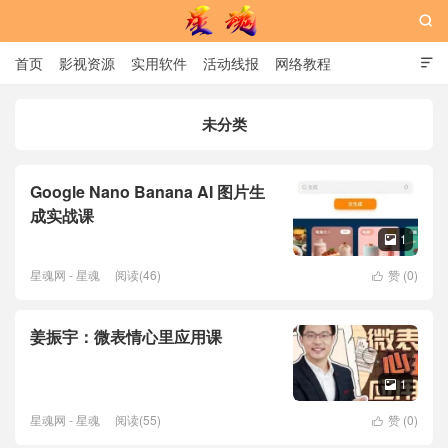

首页
影视资源
实用软件
活动线报
网络教程

用户中心
书籍
娱乐
未分类
星魂网
Google Nano Banana AI 图片生
成实战课
1

星魂网 - 星魂
阅读(46)
赞 (
0
)

姜振宇：微表情心里应用课
1

星魂网 - 星魂
阅读(55)
赞 (
0
)
