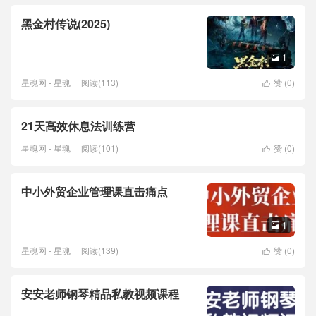
黑金村传说(2025)
1

星魂网 - 星魂
阅读(113)
赞 (
0
)

21天高效休息法训练营
星魂网 - 星魂
阅读(101)
赞 (
0
)

中小外贸企业管理课直击痛点
1

星魂网 - 星魂
阅读(139)
赞 (
0
)

安安老师钢琴精品私教视频课程