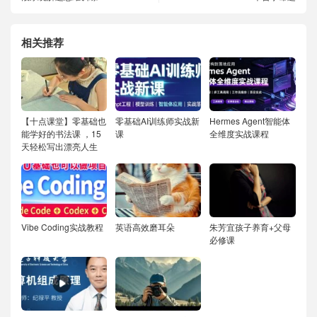
相关推荐
【十点课堂】零基础也
零基础AI训练师实战新
Hermes Agent智能体
能学好的书法课 ，15
课
全维度实战课程
天轻松写出漂亮人生
Vibe Coding实战教程
英语高效磨耳朵
朱芳宜孩子养育+父母
必修课