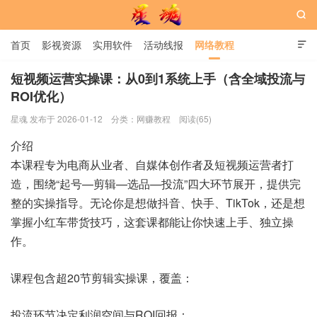

首页
影视资源
实用软件
活动线报
网络教程

用户中心
书籍
娱乐
短视频运营实操课：从0到1系统上手（含全域投流与
ROI优化）
星魂网
星魂 发布于 2026-01-12
分类：
网赚教程
阅读(65)
介绍
本课程专为电商从业者、自媒体创作者及短视频运营者打
造，围绕“起号—剪辑—选品—投流”四大环节展开，提供完
整的实操指导。无论你是想做抖音、快手、TikTok，还是想
掌握小红车带货技巧，这套课都能让你快速上手、独立操
作。
课程包含超20节剪辑实操课，覆盖：
投流环节决定利润空间与ROI回报：