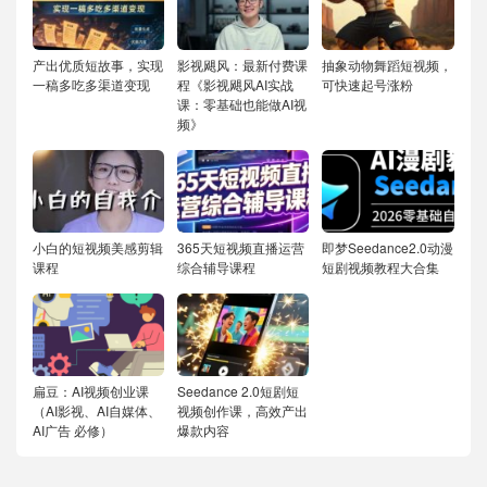
产出优质短故事，实现
影视飓风：最新付费课
抽象动物舞蹈短视频，
一稿多吃多渠道变现
程《影视飓风AI实战
可快速起号涨粉
课：零基础也能做AI视
频》
小白的短视频美感剪辑
365天短视频直播运营
即梦Seedance2.0动漫
课程
综合辅导课程
短剧视频教程大合集
扁豆：AI视频创业课
Seedance 2.0短剧短
（AI影视、AI自媒体、
视频创作课，高效产出
AI广告 必修）
爆款内容