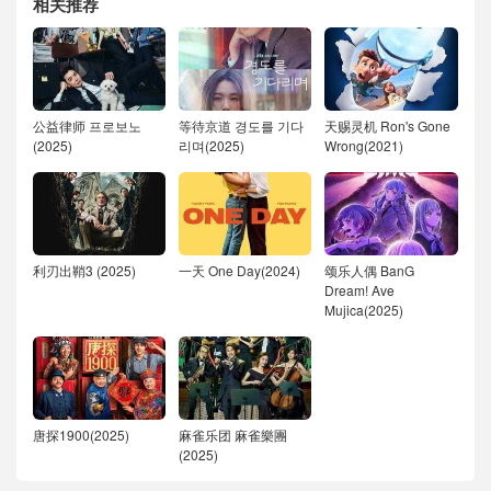
相关推荐
公益律师 프로보노
等待京道 경도를 기다
天赐灵机 Ron's Gone
(2025)
리며(2025)
Wrong(2021)
利刃出鞘3 (2025)
一天 One Day(2024)
颂乐人偶 BanG
Dream! Ave
Mujica(2025)
唐探1900(2025)
麻雀乐团 麻雀樂團
(2025)