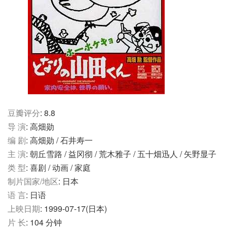
豆瓣评分
: 8.8
导 演
: 高畑勋
编 剧
: 高畑勋 / 石井寿一
主 演
: 朝丘雪路 / 益冈彻 / 荒木雅子 / 五十畑迅人 / 矢野显子
类 型
: 喜剧 / 动画 / 家庭
制片国家/地区
: 日本
语 言
: 日语
上映日期
: 1999-07-17(日本)
片 长
: 104 分钟