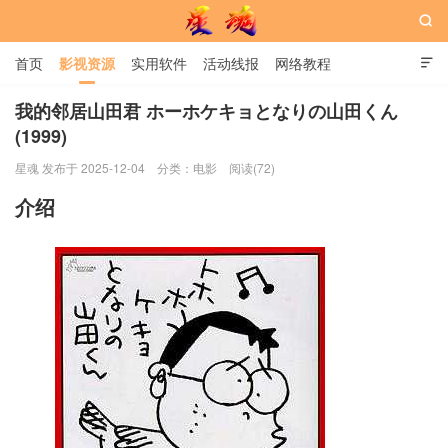

首页
影视资源
实用软件
活动线报
网络教程

用户中心
书籍
娱乐
我的邻居山田君 ホーホケキョとなりの山田くん
(1999)
星魂网
星魂 发布于 2025-12-04
分类：
电影
阅读(72)
介绍