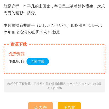
就是这样一个平凡的山田家，每日里上演着妙趣横生、欢乐
无穷的精彩生活秀。
本片根据石井壽一（いしい ひさいち）四格漫画《ホーホ
ケキョ となりの山田くん》改编。
资源下载
免费资源
下载地址1
立即下载
未经允许不得转载：
星魂网
»
我的邻居山田君 ホーホケキョとなりの山田
くん(1999)
赞 (
0
)
打赏

