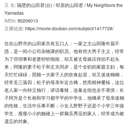
又 名
: 隔壁的山田君(台) / 邻居的山田君 / My Neighbors the
Yamadas
IMDb
: tt0206013
豆瓣链接
: https://movie.douban.com/subject/1417728/
住在山野市的山田家共有五口人：一家之主山田隆年届不
惑，是一间小公司杂物课的职员。他有些大男子主义，经常
为了些琐事和老婆吵吵闹闹，却又被丈母娘压得抬不起头
来；阿隆的妻子松子和丈夫同岁，是个全职的家庭主妇，每
天忙忙碌碌，照顾一大家子人的饮食起居，却又迷迷糊糊，
经常丢三落四；松子的母亲年近古稀，然而精神矍铄，这位
老人家一向特立独行，讲话毒辣，连暴走组也全不畏惧；长
子阿升是个长相和学习都平平的中学生，他继承了母亲迷糊
的性格，生活中乐事不断；小女儿野野子还是个小学三年级
学生，瘦瘦小小的她碰上一群脑瓜秀逗的家人，经常成为被
遗忘的对象。