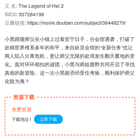
又 名
: The Legend of Hei 2
IMDb
: tt37284198
豆瓣链接
: https://movie.douban.com/subject/36448279/
小黑跟随师父在小镇上过着安宁日子，分会馆遇袭，打破了
妖精世界维系多年的和平，来自妖灵会馆的“全新任务”也让
两人陷入分离危机，更让师父无限的处境发生翻天覆地的变
化。面对环环相扣的谜团，小黑与师姐鹿野共同开启了寻找
真相的新冒险。这一次小黑能否经受住考验，顺利保护师父
化险为夷？
资源下载
免费资源
下载地址1
立即下载