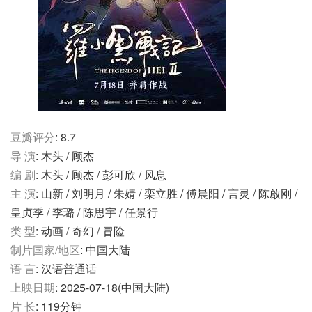
豆瓣评分
: 8.7
导 演
: 木头 / 顾杰
编 剧
: 木头 / 顾杰 / 彭可欣 / 风息
主 演
: 山新 / 刘明月 / 朱婧 / 栾立胜 / 傅晨阳 / 言灵 / 陈啟刚 /
皇贞季 / 李璐 / 陈思宇 / 任景行
类 型
: 动画 / 奇幻 / 冒险
制片国家/地区
: 中国大陆
语 言
: 汉语普通话
上映日期
: 2025-07-18(中国大陆)
片 长
: 119分钟