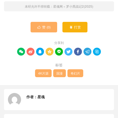
未经允许不得转载：
星魂网
»
罗小黑战记2(2025)
赞 (
0
)
打赏


分享到









标签
4K片源
国漫
奇幻片
作者：
星魂