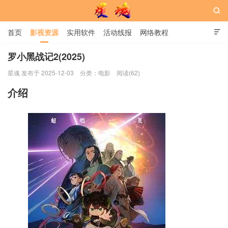

首页
影视资源
实用软件
活动线报
网络教程

用户中心
书籍
娱乐
罗小黑战记2(2025)
星魂 发布于 2025-12-03
分类：
电影
阅读(62)
星魂网
介绍