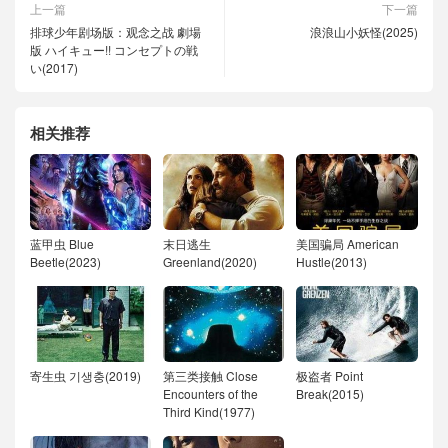
上一篇
下一篇
排球少年剧场版：观念之战 劇場
浪浪山小妖怪(2025)
版 ハイキュー!! コンセプトの戦
い(2017)
相关推荐
蓝甲虫 Blue
末日逃生
美国骗局 American
Beetle(2023)
Greenland(2020)
Hustle(2013)
寄生虫 기생충(2019)
第三类接触 Close
极盗者 Point
Encounters of the
Break(2015)
Third Kind(1977)