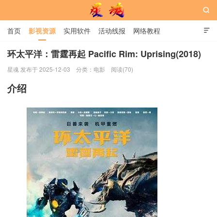

首页
影视资源
实用软件
活动线报
网络教程

用户中心
书籍
娱乐
环太平洋：雷霆再起 Pacific Rim: Uprising(2018)
星魂 发布于 2025-12-03
分类：
电影
阅读(70)
星魂网
介绍