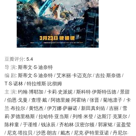
豆瓣评分
: 5.4
导 演
: 斯蒂文·S·迪奈特
编 剧
: 斯蒂文·S·迪奈特 / 艾米丽·卡迈克尔 / 吉拉·斯奈德 /
T·S·诺林 / 特拉维斯·比彻姆
主 演
: 约翰·博耶加 / 卡莉·史派妮 / 斯科特·伊斯特伍德 / 景甜
/ 伯恩·戈曼 / 查理·戴 / 阿德里娅·阿霍纳 / 张晋 / 菊地凛子 / 卡
兰·布拉尔 / 黄恺杰 / 伊万娜·萨赫诺 / 新田真剑佑 / 吉丽 / 雪
莉·罗德里格斯 / 拉哈特·亚当斯 / 列维·米登 / 达斯汀·克莱尔 /
陈梓童 / 于谨维 / 钱泳辰 / 齐柏林·汉密尔顿 / 郭家铭 / 蓝盈莹
/ 尼克·塔拉贝 / 沙恩·朗吉 / 戴杰 / 尼克·萨特里亚诺 / 丹尼尔·