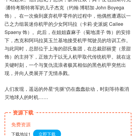
·潘特考斯特将军的儿子杰克（约翰·博耶加 John Boyega
饰）。在一次偷到废弃机甲零件的过程中，他偶然遭遇以一
己之力组装迷你机甲的少女阿玛拉（卡莉·史派妮 Cailee
Spaeny 饰）。此后，在姐姐森麻子（菊地凛子 饰）的安排
下，杰克和阿玛拉莫玉兰基地接受机甲驾驶员的培训工作。
与此同时，总部位于上海的邵氏集团，在总裁邵丽雯（景甜
饰）的主持下，正致力于以无人机甲取代传统机甲。就在这
关键时刻，一个与复仇流浪者极其相似的黑色机甲突然出
现，并向人类展开了无情杀戮。
人们发现，遥远的外星“先驱”仍在蠢蠢欲动，时刻等待着消
灭地球人的时机……
资源下载
免费资源
下载地址1
立即下载