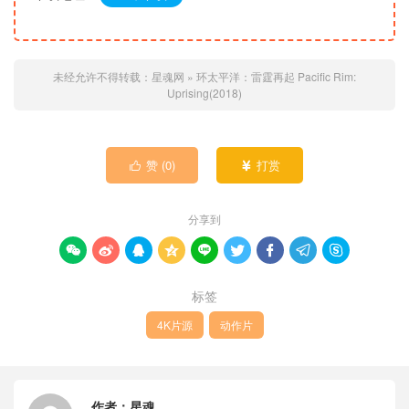
未经允许不得转载：
星魂网
»
环太平洋：雷霆再起 Pacific Rim:
Uprising(2018)
赞 (
0
)
打赏


分享到









标签
4K片源
动作片
作者：
星魂