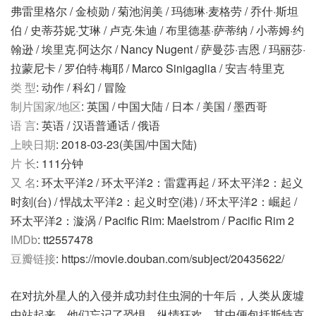
弗雷里格尔 / 金桢勋 / 菊池润美 / 玛德琳·麦格劳 / 乔什·斯坦
伯 / 史蒂芬妮·艾琳 / 卢克·朱迪 / 布里德基·萨蒂纳 / 小蒂姆·约
翰逊 / 埃里克·阿达尔 / Nancy Nugent / 萨曼莎·吉恩 / 玛丽莎·
拉蒙尼卡 / 罗伯特·梅耶 / Marco Sinigaglia / 安吉·特里克
类 型
: 动作 / 科幻 / 冒险
制片国家/地区
: 英国 / 中国大陆 / 日本 / 美国 / 墨西哥
语 言
: 英语 / 汉语普通话 / 俄语
上映日期
: 2018-03-23(美国/中国大陆)
片 长
: 111分钟
又 名
: 环太平洋2 / 环太平洋2：雷霆再起 / 环太平洋2：起义
时刻(台) / 悍战太平洋2：起义时空(港) / 环太平洋2：崛起 /
环太平洋2：漩涡 / Pacific Rim: Maelstrom / Pacific Rim 2
IMDb
: tt2557478
豆瓣链接
: https://movie.douban.com/subject/20435622/
在对抗外星人的入侵并成功封住虫洞的十年后，人类从废墟
中站起来。他们忘记了恐惧，纵情狂欢，其中便包括斯特克