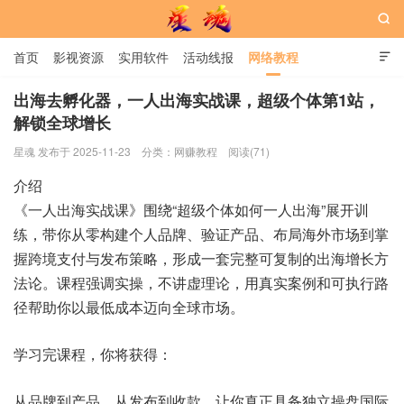

首页
影视资源
实用软件
活动线报
网络教程

用户中心
书籍
娱乐
出海去孵化器，一人出海实战课，​超级个体第1站，
解锁全球增长
星魂网
星魂 发布于 2025-11-23
分类：
网赚教程
阅读(71)
介绍
《一人出海实战课》围绕“超级个体如何一人出海”展开训
练，带你从零构建个人品牌、验证产品、布局海外市场到掌
握跨境支付与发布策略，形成一套完整可复制的出海增长方
法论。课程强调实操，不讲虚理论，用真实案例和可执行路
径帮助你以最低成本迈向全球市场。
学习完课程，你将获得：
从品牌到产品、从发布到收款，让你真正具备独立操盘国际