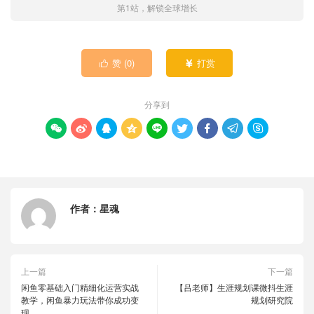
第1站，解锁全球增长
赞 (
0
)
打赏


分享到









作者：
星魂
上一篇
下一篇
闲鱼零基础入门精细化运营实战
【吕老师】生涯规划课微抖生涯
教学，闲鱼暴力玩法带你成功变
规划研究院
现