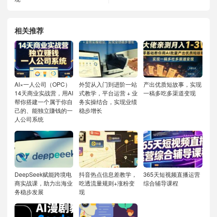
相关推荐
AI×一人公司（OPC）
外贸从入门到进阶一站
产出优质短故事，实现
14天商业实战营，用AI
式教学，平台运营 + 业
一稿多吃多渠道变现
帮你搭建一个属于你自
务实操结合，实现业绩
己的、能独立賺钱的一
稳步增长
人公司系统
DeepSeek赋能跨境电
抖音热点信息差教学，
365天短视频直播运营
商实战课，助力出海业
吃透流量规则+涨粉变
综合辅导课程
务稳步发展
现