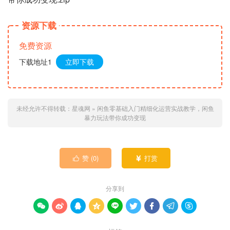
资源下载
免费资源
下载地址1
立即下载
未经允许不得转载：
星魂网
»
闲鱼零基础入门精细化运营实战教学，闲鱼
暴力玩法带你成功变现
赞 (
0
)
打赏


分享到








