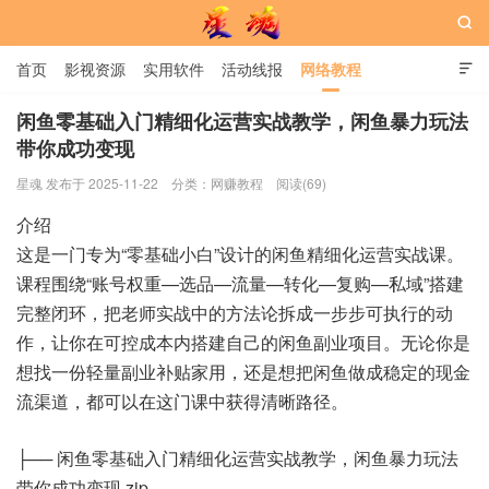

首页
影视资源
实用软件
活动线报
网络教程

用户中心
书籍
娱乐
闲鱼零基础入门精细化运营实战教学，闲鱼暴力玩法
带你成功变现
星魂网
星魂 发布于 2025-11-22
分类：
网赚教程
阅读(69)
介绍
这是一门专为“零基础小白”设计的闲鱼精细化运营实战课。
课程围绕“账号权重—选品—流量—转化—复购—私域”搭建
完整闭环，把老师实战中的方法论拆成一步步可执行的动
作，让你在可控成本内搭建自己的闲鱼副业项目。无论你是
想找一份轻量副业补贴家用，还是想把闲鱼做成稳定的现金
流渠道，都可以在这门课中获得清晰路径。
├── 闲鱼零基础入门精细化运营实战教学，闲鱼暴力玩法
带你成功变现.zip