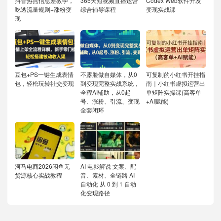
抖音热点信息差教学，
365天短视频直播运营
Codex Web软件开发
吃透流量规则+涨粉变
综合辅导课程
变现实战课
现
豆包+PS一键生成表情
不露脸做自媒体，从0
可复制的小红书开挂指
包，轻松玩转社交变现
到变现完整实战系统，
南｜小红书虚拟运营出
全程AI辅助，从0起
单矩阵实操课(高客单
号、涨粉、引流、变现
+AI赋能)
全套闭环
河马电商2026闲鱼无
AI 电影解说 文案、配
货源核心实战教程
音、素材、全链路 AI
自动化 从 0 到 1 自动
化变现路径