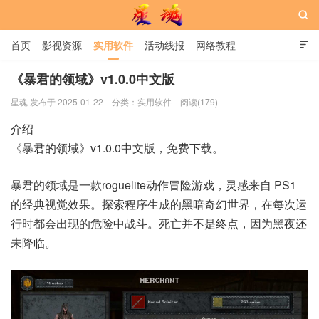

首页
影视资源
实用软件
活动线报
网络教程

用户中心
书籍
娱乐
《暴君的领域》v1.0.0中文版
星魂 发布于 2025-01-22
分类：
实用软件
阅读(179)
星魂网
介绍
《暴君的领域》v1.0.0中文版，免费下载。
暴君的领域是一款roguelite动作冒险游戏，灵感来自 PS1
的经典视觉效果。探索程序生成的黑暗奇幻世界，在每次运
行时都会出现的危险中战斗。死亡并不是终点，因为黑夜还
未降临。