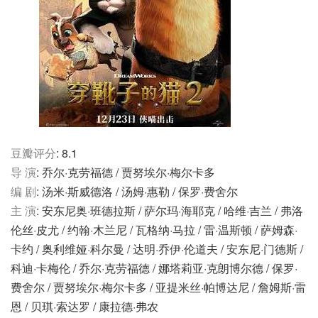
豆瓣评分
: 8.1
导 演
: 乔尔·克劳福德 / 贾努埃尔·梅尔卡多
编 剧
: 汤米·斯威德洛 / 汤姆·惠勒 / 保罗·费舍尔
主 演
: 安东尼奥·班德拉斯 / 萨尔玛·海耶克 / 哈维·吉兰 / 弗洛
伦丝·皮尤 / 约翰·木兰尼 / 瓦格纳·马拉 / 雷·温斯顿 / 萨姆森·
卡约 / 奥利维娅·科尔曼 / 达明·乔伊·伦道夫 / 安东尼·门德斯 /
科迪·卡梅伦 / 乔尔·克劳福德 / 娜塔莉亚·克朗博尔德 / 保罗·
费舍尔 / 贾努埃尔·梅尔卡多 / 亚提米丝·帕博达尼 / 詹姆斯·雷
恩 / 贝琪·索达罗 / 康拉德·弗农