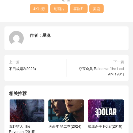
4K片源
动画片
喜剧片
美剧
作者：
星魂
上一篇
下一篇
不日成婚2(2023)
夺宝奇兵 Raiders of the Lost
Ark(1981)
相关推荐
荒野猎人 The
庆余年 第二季(2024)
极线杀手 Polar(2019)
Revenant(2015)