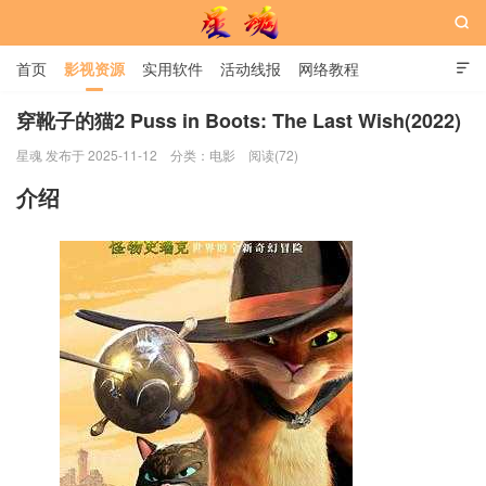

首页
影视资源
实用软件
活动线报
网络教程

用户中心
书籍
娱乐
穿靴子的猫2 Puss in Boots: The Last Wish(2022)
星魂 发布于 2025-11-12
分类：
电影
阅读(72)
星魂网
介绍