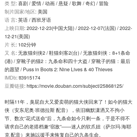
类 型
: 喜剧 / 爱情 / 动画 / 悬疑 / 歌舞 / 奇幻 / 冒险
制片国家/地区
: 美国
语 言
: 英语 / 西班牙语
上映日期
: 2022-12-23(中国大陆) / 2022-12-07(法国) / 2022-
12-21(美国)
片 长
: 102分钟
又 名
: 无敌猫剑侠2 / 鞋猫剑客2(台) / 无敌猫剑侠：8+1条命
(港) / 穿靴子的猫2：九条命和四十大盗 / 穿靴子的猫：最后
的愿望 / Puss in Boots 2: Nine Lives & 40 Thieves
IMDb
: tt3915174
豆瓣链接
: https://movie.douban.com/subject/25868125/
时隔11年，臭屁自大又爱卖萌的猫大侠回来了！如今的猫大
侠（安东尼奥·班德拉斯 配音），依旧幽默潇洒又不拘小
节、数次“花式送命”后，九条命如今只剩一条，于是不得不
请求自己的老搭档兼“宿敌”——迷人的软爪妞（萨尔玛·海耶
克 配音）来施以援手来恢复自己的九条生命。