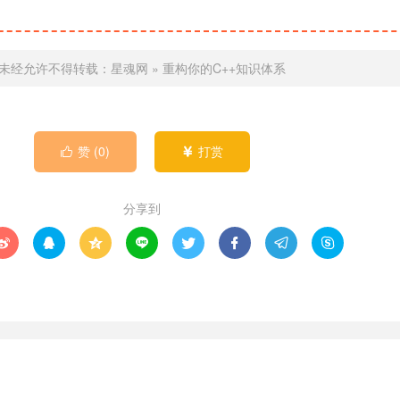
未经允许不得转载：
星魂网
»
重构你的C++知识体系
赞 (
0
)
打赏


分享到







