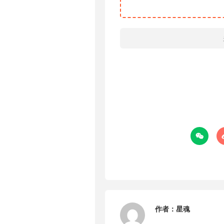

作者：
星魂