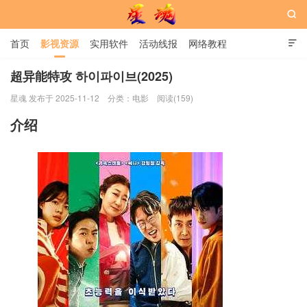

首页
影视资源
实用软件
活动线报
网络教程

用户中心
书籍
娱乐
超异能特攻 하이파이브(2025)
星魂 发布于 2025-11-12
分类：
电影
阅读(159)
星魂网
介绍