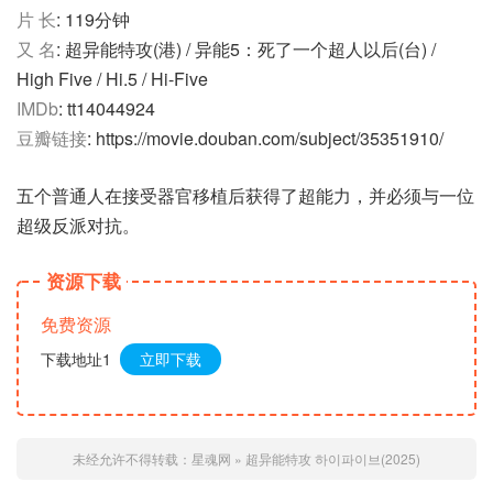
片 长
: 119分钟
又 名
: 超异能特攻(港) / 异能5：死了一个超人以后(台) /
High Five / Hi.5 / Hi-Five
IMDb
: tt14044924
豆瓣链接
: https://movie.douban.com/subject/35351910/
五个普通人在接受器官移植后获得了超能力，并必须与一位
超级反派对抗。
资源下载
免费资源
下载地址1
立即下载
未经允许不得转载：
星魂网
»
超异能特攻 하이파이브(2025)