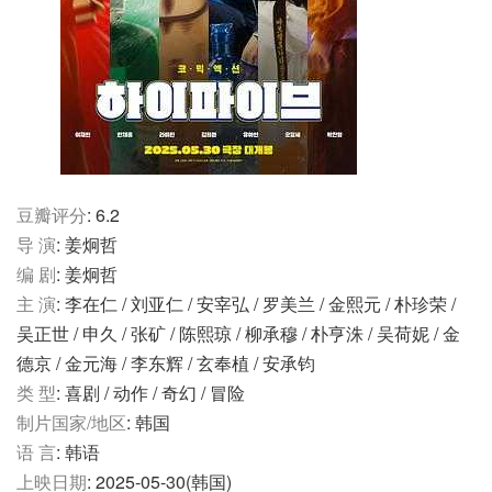
豆瓣评分
: 6.2
导 演
: 姜炯哲
编 剧
: 姜炯哲
主 演
: 李在仁 / 刘亚仁 / 安宰弘 / 罗美兰 / 金熙元 / 朴珍荣 /
吴正世 / 申久 / 张矿 / 陈熙琼 / 柳承穆 / 朴亨洙 / 吴荷妮 / 金
德京 / 金元海 / 李东辉 / 玄奉植 / 安承钧
类 型
: 喜剧 / 动作 / 奇幻 / 冒险
制片国家/地区
: 韩国
语 言
: 韩语
上映日期
: 2025-05-30(韩国)