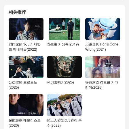
相关推荐
财阀家的小儿子 재벌
寄生虫 기생충(2019)
天赐灵机 Ron's Gone
집 막내아들(2022)
Wrong(2021)
公益律师 프로보노
利刃出鞘3 (2025)
等待京道 경도를 기다
(2025)
리며(2025)
超能警探 메모리스트
第三人称复仇 3인칭 복
(2020)
수(2022)