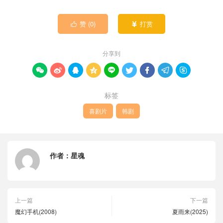
赞 (
0
)
打赏


分享到









标签
喜剧片
韩剧
作者：
星魂
上一篇
下一篇
魔幻手机(2008)
夏雨来(2025)