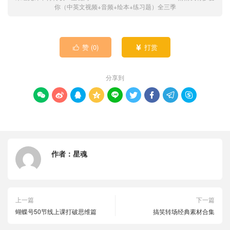
你（中英文视频+音频+绘本+练习题）全三季
赞 (
0
)
打赏


分享到









作者：
星魂
上一篇
下一篇
蝴蝶号50节线上课打破思维篇
搞笑转场经典素材合集