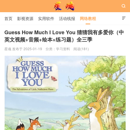

首页
影视资源
实用软件
活动线报
网络教程

用户中心
书籍
娱乐
Guess How Much I Love You 猜猜我有多爱你（中
英文视频+音频+绘本+练习题）全三季
星魂网
星魂 发布于 2025-01-19
分类：
学习资料
阅读(181)