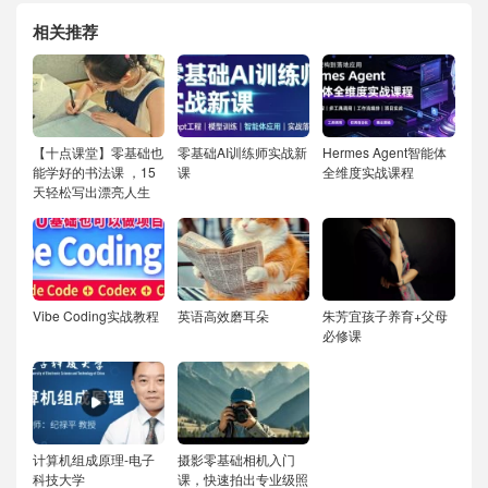
相关推荐
【十点课堂】零基础也
零基础AI训练师实战新
Hermes Agent智能体
能学好的书法课 ，15
课
全维度实战课程
天轻松写出漂亮人生
Vibe Coding实战教程
英语高效磨耳朵
朱芳宜孩子养育+父母
必修课
计算机组成原理-电子
摄影零基础相机入门
科技大学
课，快速拍出专业级照