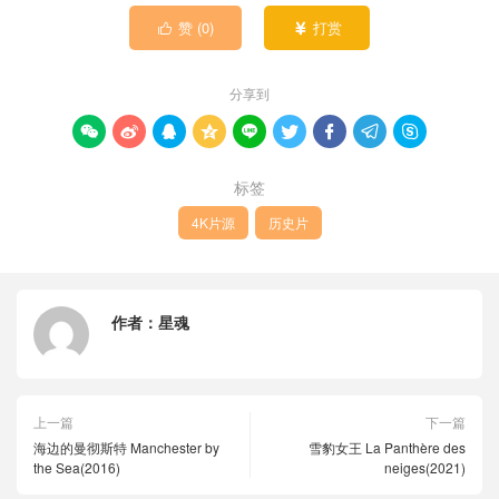
赞 (
0
)
打赏


分享到









标签
4K片源
历史片
作者：
星魂
上一篇
下一篇
海边的曼彻斯特 Manchester by
雪豹女王 La Panthère des
the Sea(2016)
neiges(2021)