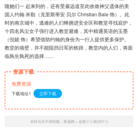
随她们一 起来到的，还有受雇远道至此收敛神父遗体的美
国人约翰·米勒（克里斯蒂安·贝尔 Christian Bale 饰）。此
时的南京城中，逃难的人们蜂拥进安全区和教堂寻找庇护，
十四名风尘女子强行进入教堂避难，其中精通英语的玉墨
（倪妮 饰）希望借助约翰的身份为一行人提供更多保护。
教堂的墙壁，并不能阻挡日军的铁蹄，教堂内的人们，将面
临孰生孰死的选择……
资源下载
免费资源
下载地址1
立即下载
未经允许不得转载：
星魂网
»
金陵十三钗(2011)