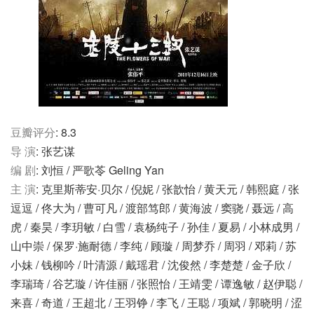
豆瓣评分
: 8.3
导 演
: 张艺谋
编 剧
: 刘恒 / 严歌苓 Geling Yan
主 演
: 克里斯蒂安·贝尔 / 倪妮 / 张歆怡 / 黄天元 / 韩熙庭 / 张
逗逗 / 佟大为 / 曹可凡 / 渡部笃郎 / 黄海波 / 窦骁 / 聂远 / 高
虎 / 秦昊 / 李玥敏 / 白雪 / 袁杨纯子 / 孙佳 / 夏易 / 小林成男 /
山中崇 / 保罗·施耐德 / 李纯 / 顾璇 / 周梦乔 / 周羽 / 邓莉 / 苏
小妹 / 钱柳吟 / 叶清源 / 戴瑶君 / 沈俊然 / 李楚楚 / 金子欣 /
李瑞琦 / 谷艺璇 / 许佳丽 / 张照怡 / 王靖雯 / 谭逸敏 / 赵伊聪 /
来喜 / 奇道 / 王超北 / 王羽铮 / 李飞 / 王聪 / 项斌 / 郭晓明 / 涩