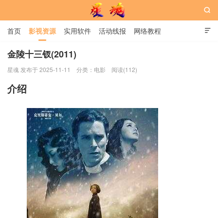

首页
影视资源
实用软件
活动线报
网络教程

用户中心
书籍
娱乐
金陵十三钗(2011)
星魂 发布于 2025-11-11
分类：
电影
阅读(112)
星魂网
介绍