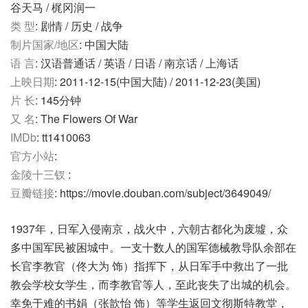
谷天马 / 梶冈润一
类 型
: 剧情 / 历史 / 战争
制片国家/地区
: 中国大陆
语 言
: 汉语普通话 / 英语 / 日语 / 南京话 / 上海话
上映日期
: 2011-12-15(中国大陆) / 2011-12-23(美国)
片 长
: 145分钟
又 名
: The Flowers Of War
IMDb
: tt1410063
官方小站
:
金陵十三钗
:
豆瓣链接
: https://movie.douban.com/subject/3649049/
1937年，日军入侵南京，战火中，六朝古都化为废墟，众
多中国军民被困城中。一支十数人的国军德械教导队余部在
长官李教官（佟大为 饰）指挥下，从日军手中救出了一批
教会学校女学生，而李教官等人，至此丧失了出城的机会。
幸免于难的书娟（张歆怡 饰）等学生返回文彻斯特教堂，