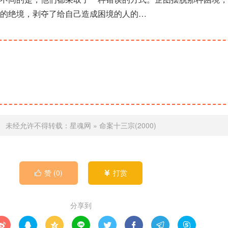
的绝境，剥夺了给自己造成困境的人的…
未经允许不得转载：
星魂网
»
命案十三宗(2000)
赞 (
0
)
打赏


分享到







