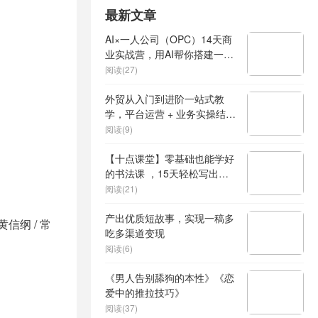
最新文章
AI×一人公司（OPC）14天商
业实战营，用AI帮你搭建一个
属于你自己的、能独立賺钱的
阅读(27)
一人公司系统
外贸从入门到进阶一站式教
学，平台运营 + 业务实操结
合，实现业绩稳步增长
阅读(9)
【十点课堂】零基础也能学好
的书法课 ，15天轻松写出漂
亮人生
阅读(21)
产出优质短故事，实现一稿多
 黄信纲 / 常
吃多渠道变现
阅读(6)
《男人告别舔狗的本性》《恋
爱中的推拉技巧》
阅读(37)