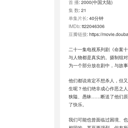
首 播
: 2000(中国大陆)
集 数
: 21
单集片长
: 40分钟
IMDb
: tt22046306
豆瓣链接
: https://movie.dou
二十一集电视系列剧《命案
与人物都是真实的。摄制组
为一个部分放在剧中，与故事
他们都说肯定不想杀人，但
生呢？他们绝非成心作恶之
狭隘、愚昧……断送了他们
了快乐。
我们可能也曾面临过困境、
相同的，甚至更强烈。但有