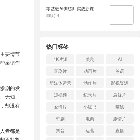
零基础AI训练师实战新课
阅读(14)
热门标签
主要情节
4K片源
美剧
AI
些采访作
喜剧片
动画片
英语
新媒体运营
动作片
影视资源
惨剧的发
短视频
纪录片
悬疑片
、无知、
，却没有
爱情片
小红书
赚钱
韩剧
电商
剧情片
人者都是
抖音
运营
直播
却不料将