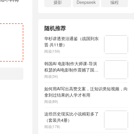
摄影
Deepseek
编程
随机推荐
华杉讲透资治通鉴（战国到东
晋·共11册）
阅读(159)
韩国AI 电影制作大师课-导演
权瑟的AI电影制作震撼了国内
外电影业
阅读(34)
如何用AI写出高赞文案，泛知识类短视频，向
拿到过结果的人学才有用
阅读(89)
这些历史现实比小说精彩多了
（套装共4册）
阅读(178)