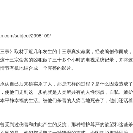
ban.com/subject/2995109/
十三宗》取材于近几年发生的十三宗真实命案，经改编创作而成，
对这十三宗命案的凶犯做了三十多个小时的电视采访记录，并将这
情节有机地结合成一个完整的影片。
又承认自己后来确实杀了人，那是怎样的过程？是什么因素造成了
人，使他们走到这一步的就是人类所共有的人性弱点，自私、嫉妒
原本平静幸福的生活。被他们杀害的人痛苦地死去了，他们还活着
也曾受到过伤害和由此产生的反抗，那种维护尊严的欲望和这些杀
所不同的是，他们都采取了一种错误的方式。企图摆脱那种困境，