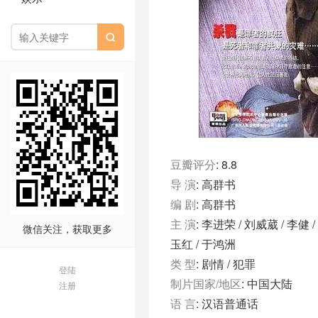

豆瓣评分
: 8.8
导 演
: 高群书
编 剧
: 高群书
主 演
: 李进荣 / 刘威葳 / 李健 /
微信关注，获取更多
玉红 / 于鸿洲
类 型
: 剧情 / 犯罪
登陆
制片国家/地区
: 中国大陆
注册
语 言
: 汉语普通话