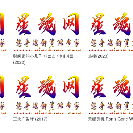
财阀家的小儿子 재벌집 막내아들
热搜(2023)
(2022)
ー
三块广告牌 (2017)
天赐灵机 Ron's Gone Wr