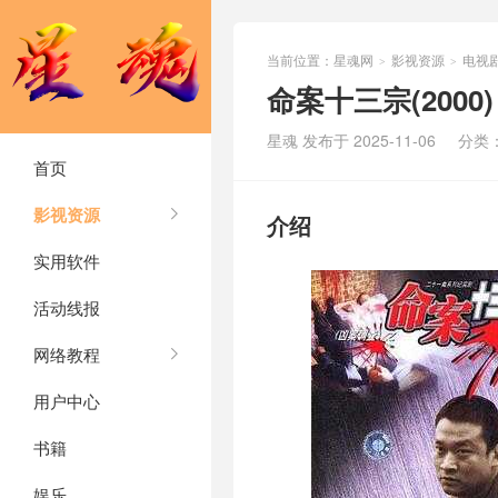
当前位置：
星魂网
影视资源
电视
>
>
命案十三宗(2000)
星魂 发布于 2025-11-06
分类
首页
影视资源
介绍
实用软件
活动线报
网络教程
用户中心
书籍
娱乐