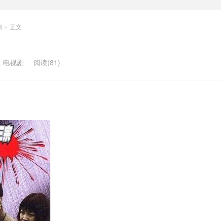
剧
正文
>
：
电视剧
阅读(81)