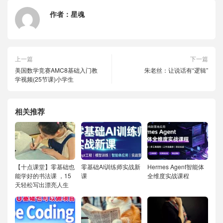
作者：
星魂
上一篇
下一篇
美国数学竞赛AMC8基础入门教
朱老丝：让说话有“逻辑”
学视频(25节课)小学生
相关推荐
【十点课堂】零基础也
零基础AI训练师实战新
Hermes Agent智能体
能学好的书法课 ，15
课
全维度实战课程
天轻松写出漂亮人生