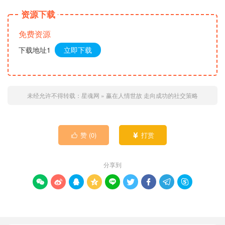
资源下载
免费资源
下载地址1
立即下载
未经允许不得转载：
星魂网
»
赢在人情世故 走向成功的社交策略
赞 (
0
)
打赏


分享到








