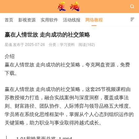

首页
影视资源
实用软件
活动线报
网络教程

用户中心
书籍
娱乐
赢在人情世故 走向成功的社交策略
星魂 发布于 2025-07-26
分类：
学习资料
阅读(162)
星魂网
介绍
赢在人情世故 走向成功的社交策略，夸克网盘资源，免费
下载。
赢在人情世故 走向成功的社交策略，这套25节视频课程由
苏教授倾力打造，融合实战案例与深度洞察，覆盖成事法
则、财富路径、团队协作、人际博弈与领导品格五大维度。
学员将在系统化思维框架中，掌握从个人心态到组织运作的
关键策略，助力职业与事业取得跨越式成长。
├── 1-01剪映界面总览_1.mp4