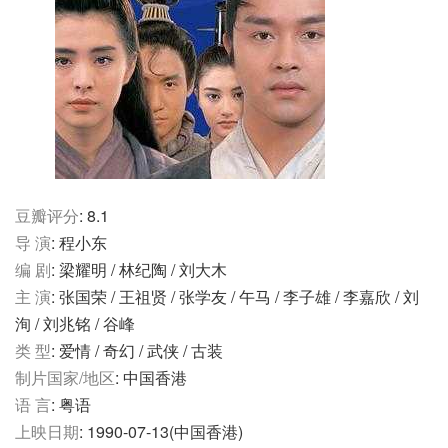
豆瓣评分
: 8.1
导 演
: 程小东
编 剧
: 梁耀明 / 林纪陶 / 刘大木
主 演
: 张国荣 / 王祖贤 / 张学友 / 午马 / 李子雄 / 李嘉欣 / 刘
洵 / 刘兆铭 / 谷峰
类 型
: 爱情 / 奇幻 / 武侠 / 古装
制片国家/地区
: 中国香港
语 言
: 粤语
上映日期
: 1990-07-13(中国香港)