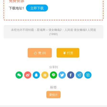
免费资源
下载地址1
立即下载
未经允许不得转载：
星魂网
»
倩女幽魂2：人间道 倩女幽魂II 人間道
(1990)
赞 (
0
)
打赏


分享到









标签
爱情片