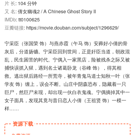
片 长
: 104 分钟
又 名
: 倩女幽魂2 / A Chinese Ghost Story II
IMDb
: tt0100625
豆瓣链接
: https://movie.douban.com/subject/1296629/
宁采臣（张国荣 饰）与燕赤霞（午马 饰）安葬好小倩的骨
灰后，分道扬镳。宁采臣回到世间，正是奸臣当道，朝政混
乱，民生困苦的时代。宁偶入一家黑店，险被残杀之际又被
捕快误抓入狱，遇到名士诸葛卧龙（谷峰 饰），得其相
救。逃出狱后路经一所荒寺，被年青鬼马道士知秋一叶（张
学友 饰）缠上，误会不断。山庄中阴森恐布，隐藏着一只
巨尸，然巨尸未现，却出现一伙白衣鬼魂。宁偶摘掉其中一
女子面具，发现其竟与昔日恋人小倩（王祖贤 饰）一模一
样……
资源下载