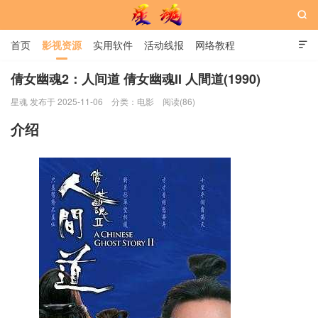

首页
影视资源
实用软件
活动线报
网络教程

用户中心
书籍
娱乐
倩女幽魂2：人间道 倩女幽魂II 人間道(1990)
星魂 发布于 2025-11-06
分类：
电影
阅读(86)
星魂网
介绍