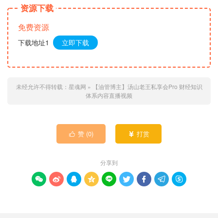
资源下载
免费资源
下载地址1
立即下载
未经允许不得转载：
星魂网
»
【油管博主】汤山老王私享会Pro 财经知识
体系内容直播视频
赞 (
0
)
打赏


分享到








