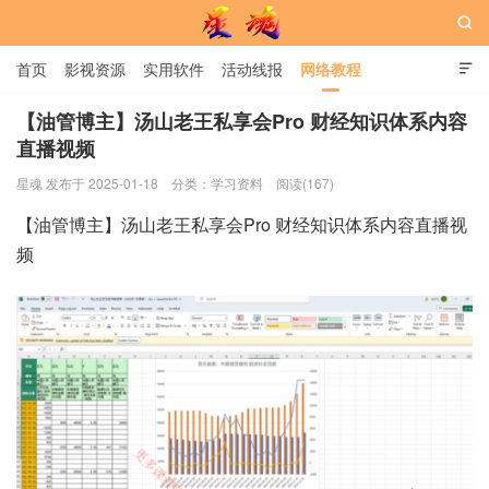

首页
影视资源
实用软件
活动线报
网络教程

用户中心
书籍
娱乐
【油管博主】汤山老王私享会Pro 财经知识体系内容
直播视频
星魂网
星魂 发布于 2025-01-18
分类：
学习资料
阅读(167)
【油管博主】汤山老王私享会Pro 财经知识体系内容直播视
频