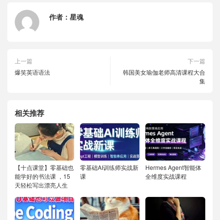
作者：
星魂
上一篇
下一篇
爆笑英语语法
韩国美女瑜伽老师高清课程大合
集
相关推荐
【十点课堂】零基础也
零基础AI训练师实战新
Hermes Agent智能体
能学好的书法课 ，15
课
全维度实战课程
天轻松写出漂亮人生