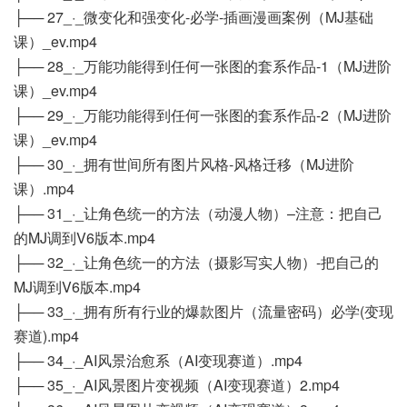
├── 27_·_微变化和强变化-必学-插画漫画案例（MJ基础
课）_ev.mp4
├── 28_·_万能功能得到任何一张图的套系作品-1（MJ进阶
课）_ev.mp4
├── 29_·_万能功能得到任何一张图的套系作品-2（MJ进阶
课）_ev.mp4
├── 30_·_拥有世间所有图片风格-风格迁移（MJ进阶
课）.mp4
├── 31_·_让角色统一的方法（动漫人物）–注意：把自己
的MJ调到V6版本.mp4
├── 32_·_让角色统一的方法（摄影写实人物）-把自己的
MJ调到V6版本.mp4
├── 33_·_拥有所有行业的爆款图片（流量密码）必学(变现
赛道).mp4
├── 34_·_AI风景治愈系（AI变现赛道）.mp4
├── 35_·_AI风景图片变视频（AI变现赛道）2.mp4