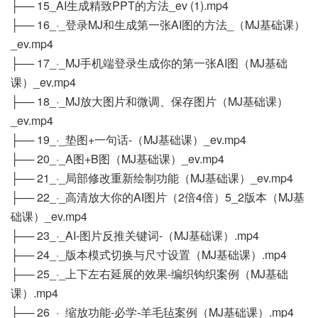
├── 15_AI生成精致PPT的方法_ev (1).mp4
├── 16_·_登录MJ和生成第一张AI图的方法_（MJ基础课）
_ev.mp4
├── 17_·_MJ手机端登录生成你的第一张AI图（MJ基础
课）_ev.mp4
├── 18_·_MJ放大图片和微调、保存图片（MJ基础课）
_ev.mp4
├── 19_·_垫图+一句话-（MJ基础课）_ev.mp4
├── 20_·_A图+B图（MJ基础课）_ev.mp4
├── 21_·_局部修改重新绘制功能（MJ基础课）_ev.mp4
├── 22_·_高清放大你的AI图片（2倍4倍）5_2版本（MJ基
础课）_ev.mp4
├── 23_·_AI-图片反推关键词-（MJ基础课）.mp4
├── 24_·_版本模式切换与尺寸设置（MJ基础课）.mp4
├── 25_·_上下左右延展的效果-编织钩织案例（MJ基础
课）.mp4
├── 26_·_缩放功能-必学-羊毛毡案例（MJ基础课）.mp4