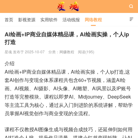

首页
影视资源
实用软件
活动线报
网络教程

用户中心
书籍
娱乐
Ai绘画+IP商业自媒体精品课，Ai绘画实操，个人ip
打造
星魂网
星魂 发布于 2025-10-07
分类：
网赚教程
阅读(195)
介绍
Ai绘画+IP商业自媒体精品课，Ai绘画实操，个人ip打造,这
套AI创作与变现全体系课程共包含60+节视频，涵盖AI绘
画、AI视频、AI摄影、AI头像、AI雕塑、AI风景以及IP账号
打造等完整模块。课程以即梦AI、Midjourney、DeepSeek
等主流工具为核心，通过从入门到进阶的系统讲解，帮助学
员掌握AI视觉创作与商业变现的全流程。
课程不仅教授AI图像生成与视频合成技巧，还延伸到如何用
AI打造个人IP、提升作品流量、搭建小红书变现矩阵，让AI