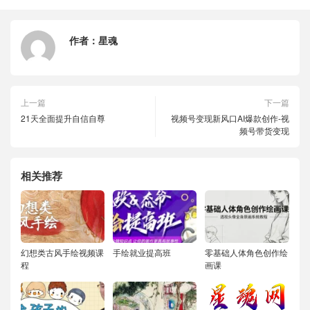
作者：
星魂
上一篇
下一篇
21天全面提升自信自尊
视频号变现新风口AI爆款创作-视
频号带货变现
相关推荐
幻想类古风手绘视频课
手绘就业提高班
零基础人体角色创作绘
程
画课