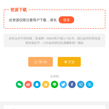
资源下载
此资源仅限注册用户下载，请先
登录
未经允许不得转载：
星魂网
»
tiktok用户涌入小红书，我们如何利用信息
差快速起号，小白如何抓住机遇赚取第一桶金
赞 (
0
)
打赏


分享到








