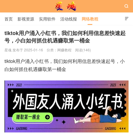

首页
影视资源
实用软件
活动线报
网络教程

用户中心
书籍
娱乐
tiktok用户涌入小红书，我们如何利用信息差快速起
号，小白如何抓住机遇赚取第一桶金
星魂网
星魂 发布于 2025-01-16
分类：
网赚教程
阅读(146)
tiktok用户涌入小红书，我们如何利用信息差快速起号，小
白如何抓住机遇赚取第一桶金