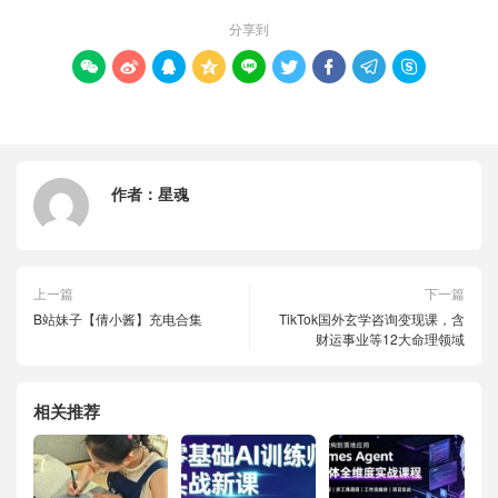
分享到









作者：
星魂
上一篇
下一篇
B站妹子【倩小酱】充电合集
TikTok国外玄学咨询变现课，含
财运事业等12大命理领域
相关推荐