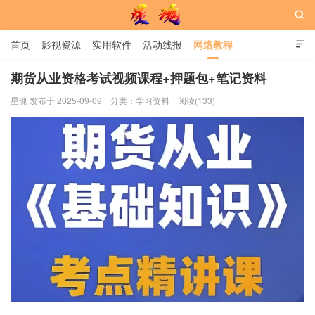

首页
影视资源
实用软件
活动线报
网络教程

用户中心
书籍
娱乐
期货从业资格考试视频课程+押题包+笔记资料
星魂 发布于 2025-09-09
分类：
学习资料
阅读(133)
星魂网