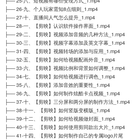
├── 25-八、短视频有哪些变现方式_1.mp4
├── 26-九、个人玩家需知8点细则_1.mp4
├── 27-十、直播间人气怎么提升_1.mp4
├── 28-一、【剪映】认识软件操作界面_1.mp4
├── 29-二、【剪映】视频添加音频的几种方法_1.mp4
├── 30-三、【剪映】视频字幕添加及英文字幕_1.mp4
├── 31-四、【剪映】视频转场的添加与应用_1.mp4
├── 32-五、【剪映】如何给视频配画外音_1.mp4
├── 33-六、【剪映】视频比例和背景如何调整_1.mp4
├── 34-七、【剪映】如何给视频进行调色_1.mp4
├── 35-八、【剪映】添加音效的重要性_1.mp4
├── 36-九、【剪映】如何制作炫酷卡点视频_1.mp4
├── 37-十、【剪映】三分屏和两分屏的制作方法_1.mp4
├── 38-十一、【剪映】如何竖版变横版_1.mp4
├── 39-十二、【剪映】如何给视频做封面_1.mp4
├── 40-十三、【剪映】如何使用剪同款出大片_1.mp4
├── 41-十四、【剪映】如何制作自己的专属logo片尾