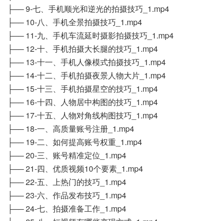
├── 9-七、手机顺光和逆光的拍摄技巧_1.mp4
├── 10-八、手机全景拍摄技巧_1.mp4
├── 11-九、手机车流延时摄影拍摄技巧_1.mp4
├── 12-十、手机拍摄大长腿的技巧_1.mp4
├── 13-十一、手机人像模式拍摄技巧_1.mp4
├── 14-十二、手机拍摄夜景人物大片_1.mp4
├── 15-十三、手机拍摄星空的技巧_1.mp4
├── 16-十四、人物居中构图的技巧_1.mp4
├── 17-十五、人物对角线构图技巧_1.mp4
├── 18-一、高质量账号注册_1.mp4
├── 19-二、如何提高账号权重_1.mp4
├── 20-三、账号精准定位_1.mp4
├── 21-四、优质视频10个要素_1.mp4
├── 22-五、上热门的技巧_1.mp4
├── 23-六、作品发布技巧_1.mp4
├── 24-七、拍摄准备工作_1.mp4