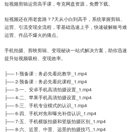
短视频剪辑运营高手课，夸克网盘资源，免费下载。
短视频还在用老套路？7天从小白到高手，系统掌握剪辑、
运营、引流变现全流程，零基础迅速上手，快速破解账号难
运营、作品不爆火的痛点。
手机拍摄、剪映剪辑、变现秘诀一站式解决方案，助你迅速
提升短视频吸粉、变现效率。
├── 1-预备课：务必先看此教学_1.mp4
├── 2-预备课：务必先看此课程_1.mp4
├── 3-一、安卓手机高清拍摄设置_1.mp4
├── 4-二、苹果手机高清拍摄设置_1.mp4
├── 5-三、手机专业模式的认识_1.mp4
├── 6-四、手机对焦和曝光补偿认识_1.mp4
├── 7-五、手机横版拍摄和竖版拍摄区别_1.mp4
├── 8-六、近景、中景、远景的拍摄技巧_1.mp4