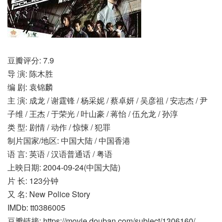
豆瓣评分: 7.9
导 演: 陈木胜
编 剧: 袁锦麟
主 演: 成龙 / 谢霆锋 / 杨采妮 / 蔡卓妍 / 吴彦祖 / 安志杰 / 尹
子维 / 王杰 / 于荣光 / 叶山豪 / 蒋怡 / 伍允龙 / 孙淳
类 型: 剧情 / 动作 / 惊悚 / 犯罪
制片国家/地区: 中国大陆 / 中国香港
语 言: 英语 / 汉语普通话 / 粤语
上映日期: 2004-09-24(中国大陆)
片 长: 123分钟
又 名: New Police Story
IMDb: tt0386005
豆瓣链接: https://movie.douban.com/subject/1306160/