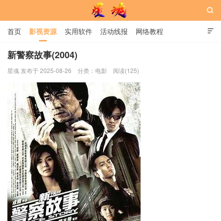

首页
影视资源
实用软件
活动线报
网络教程

用户中心
书籍
娱乐
新警察故事(2004)
星魂 发布于 2025-08-26
分类：
电影
阅读(125)
星魂网