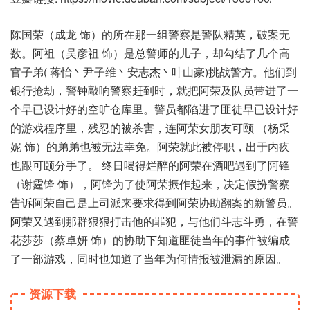
陈国荣（成龙 饰）的所在那一组警察是警队精英，破案无
数。阿祖（吴彦祖 饰）是总警师的儿子，却勾结了几个高
官子弟( 蒋怡丶尹子维丶安志杰丶叶山豪)挑战警方。他们到
银行抢劫，警钟敲响警察赶到时，就把阿荣及队员带进了一
个早已设计好的空旷仓库里。警员都陷进了匪徒早已设计好
的游戏程序里，残忍的被杀害，连阿荣女朋友可颐 （杨采
妮 饰）的弟弟也被无法幸免。阿荣就此被停职，出于内疚
也跟可颐分手了。 终日喝得烂醉的阿荣在酒吧遇到了阿锋
（谢霆锋 饰），阿锋为了使阿荣振作起来，决定假扮警察
告诉阿荣自己是上司派来要求得到阿荣协助翻案的新警员。
阿荣又遇到那群狠狠打击他的罪犯，与他们斗志斗勇，在警
花莎莎（蔡卓妍 饰）的协助下知道匪徒当年的事件被编成
了一部游戏，同时也知道了当年为何情报被泄漏的原因。
资源下载