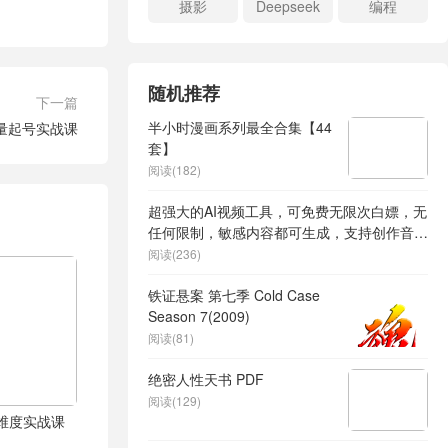
摄影
Deepseek
编程
随机推荐
下一篇
半小时漫画系列最全合集【44
量起号实战课
套】
阅读(182)
超强大的AI视频工具，可免费无限次白嫖，无
任何限制，敏感内容都可生成，支持创作音
乐，文生视频，图生视频
阅读(236)
铁证悬案 第七季 Cold Case
Season 7(2009)
阅读(81)
绝密人性天书 PDF
阅读(129)
体全维度实战课