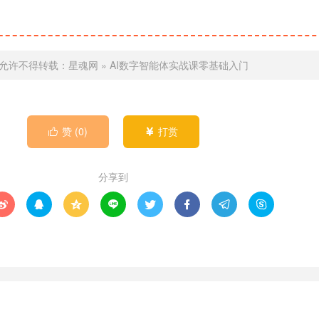
允许不得转载：
星魂网
»
AI数字智能体实战课零基础入门
赞 (
0
)
打赏


分享到







