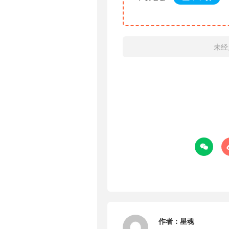
未经

作者：
星魂