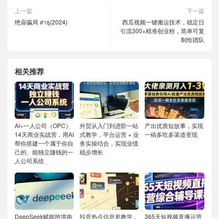
上一篇
下一篇
绝庙骗局 สาธุ(2024)
西瓜视频一键搬运技术，稳定日
引流300+精准创业粉，简单可复
制给团队
相关推荐
AI×一人公司（OPC）
外贸从入门到进阶一站
产出优质短故事，实现
14天商业实战营，用AI
式教学，平台运营 + 业
一稿多吃多渠道变现
帮你搭建一个属于你自
务实操结合，实现业绩
己的、能独立賺钱的一
稳步增长
人公司系统
DeepSeek赋能跨境电
抖音热点信息差教学，
365天短视频直播运营