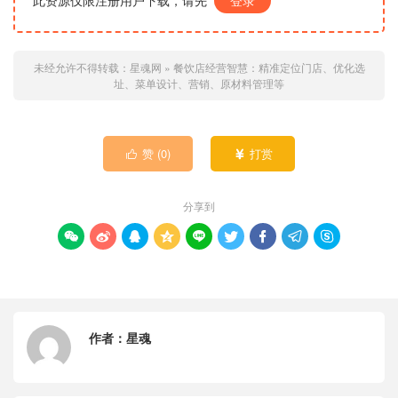
此资源仅限注册用户下载，请先
登录
未经允许不得转载：
星魂网
»
餐饮店经营智慧：精准定位门店、优化选
址、菜单设计、营销、原材料管理等
赞 (
0
)
打赏


分享到









作者：
星魂