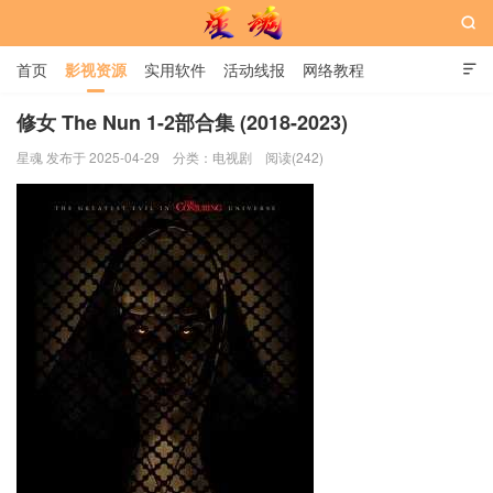

首页
影视资源
实用软件
活动线报
网络教程

用户中心
书籍
娱乐
修女 The Nun 1-2部合集 (2018-2023)
星魂 发布于 2025-04-29
分类：
电视剧
阅读(242)
星魂网