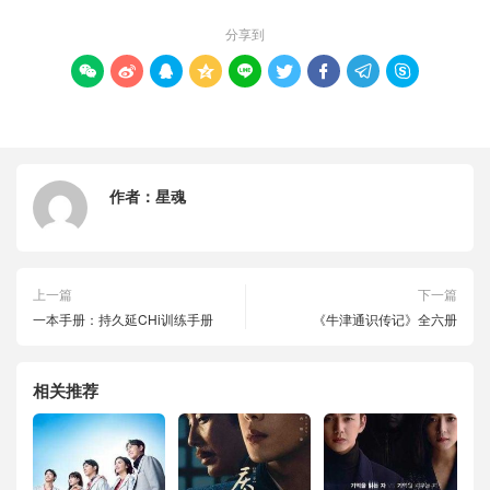
分享到









作者：
星魂
上一篇
下一篇
一本手册：持久延CHi训练手册
《牛津通识传记》全六册
相关推荐