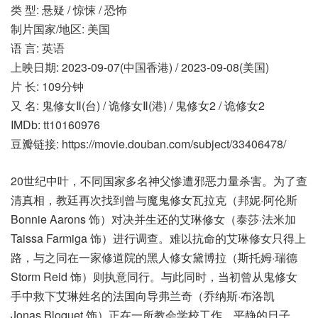
类 型: 悬疑 / 惊悚 / 恐怖
制片国家/地区: 美国
语 言: 英语
上映日期: 2023-09-07(中国香港) / 2023-09-08(美国)
片 长: 109分钟
又 名: 鬼修女Ⅱ(台) / 诡修女Ⅱ(港) / 鬼修女2 / 诡修女2
IMDb: tt10160976
豆瓣链接: https://movie.douban.com/subject/33406478/
20世纪中叶，不同国家多名神父惨遭邪恶力量杀害。为了查
清真相，教廷再次找到曾与魔鬼修女瓦拉克（邦妮·阿伦斯
Bonnie Aarons 饰）对决并生还的艾琳修女（泰莎·法米加
Taissa Farmiga 饰）进行调查。难以抗命的艾琳修女只得上
路，与之同在一家修道院的黑人修女黛博拉（斯托姆·瑞德
Storm Reid 饰）则执意同行。与此同时，当初曾从鬼修女
手中救下艾琳姓名的法国向导弗兰奇（乔纳斯·布洛凯
Jonas Bloquet 饰）正在一所教会学校工作，平静的日子