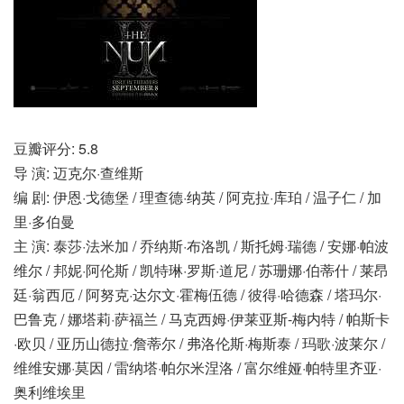
豆瓣评分: 5.8
导 演: 迈克尔·查维斯
编 剧: 伊恩·戈德堡 / 理查德·纳英 / 阿克拉·库珀 / 温子仁 / 加
里·多伯曼
主 演: 泰莎·法米加 / 乔纳斯·布洛凯 / 斯托姆·瑞德 / 安娜·帕波
维尔 / 邦妮·阿伦斯 / 凯特琳·罗斯·道尼 / 苏珊娜·伯蒂什 / 莱昂
廷·翁西厄 / 阿努克·达尔文·霍梅伍德 / 彼得·哈德森 / 塔玛尔·
巴鲁克 / 娜塔莉·萨福兰 / 马克西姆·伊莱亚斯-梅内特 / 帕斯卡
·欧贝 / 亚历山德拉·詹蒂尔 / 弗洛伦斯·梅斯泰 / 玛歌·波莱尔 /
维维安娜·莫因 / 雷纳塔·帕尔米涅洛 / 富尔维娅·帕特里齐亚·
奥利维埃里