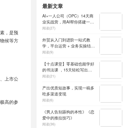
最新文章
AI×一人公司（OPC）14天商
业实战营，用AI帮你搭建一个
属于你自己的、能独立賺钱的
阅读(27)
素，是预
一人公司系统
外贸从入门到进阶一站式教
物候等方
学，平台运营 + 业务实操结
合，实现业绩稳步增长
阅读(9)
【十点课堂】零基础也能学好
的书法课 ，15天轻松写出漂
亮人生
阅读(21)
、上市公
产出优质短故事，实现一稿多
吃多渠道变现
阅读(6)
极高的参
《男人告别舔狗的本性》《恋
爱中的推拉技巧》
阅读(36)