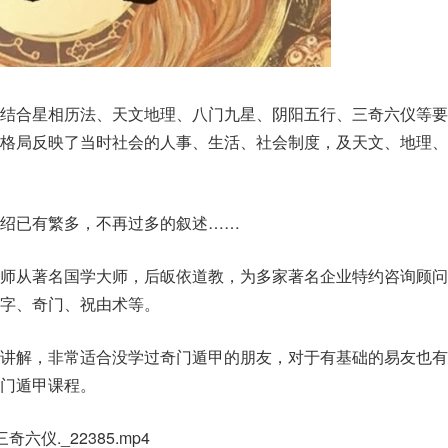
，结合星相历法、天文地理、八门九星、阴阳五行、三奇六仪等要
本格局反映了当时社会的人事、生活、社会制度，及天文、地理、
绍已有繁多，不再过多的叙述……
，师从著名国学大师，后皈依道教，为多家著名企业特约咨询顾问
八字、奇门、祝由术等。
始讲解，非常适合没学过奇门遁甲的朋友，对于有基础的易友也有
门遁甲课程。
六仪._22385.mp4