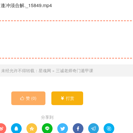
逢冲须合解._15849.mp4
未经允许不得转载：
星魂网
»
三诚老师奇门遁甲课
赞 (
0
)
打赏


分享到







