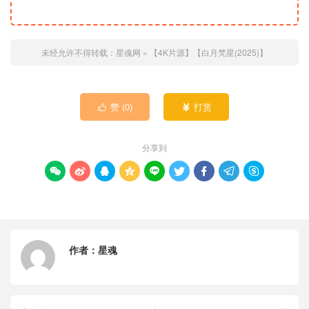
未经允许不得转载：
星魂网
»
【4K片源】【白月梵星(2025)】
赞 (
0
)
打赏


分享到









作者：
星魂