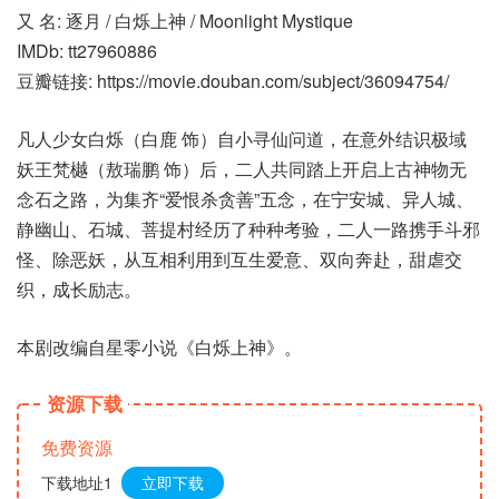
又 名: 逐月 / 白烁上神 / Moonlight Mystique
IMDb: tt27960886
豆瓣链接: https://movie.douban.com/subject/36094754/
凡人少女白烁（白鹿 饰）自小寻仙问道，在意外结识极域
妖王梵樾（敖瑞鹏 饰）后，二人共同踏上开启上古神物无
念石之路，为集齐“爱恨杀贪善”五念，在宁安城、异人城、
静幽山、石城、菩提村经历了种种考验，二人一路携手斗邪
怪、除恶妖，从互相利用到互生爱意、双向奔赴，甜虐交
织，成长励志。
本剧改编自星零小说《白烁上神》。
资源下载
免费资源
下载地址1
立即下载