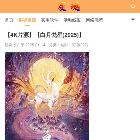

首页
影视资源
实用软件
活动线报
网络教程

用户中心
书籍
娱乐
【4K片源】【白月梵星(2025)】
星魂 发布于 2025-01-14
分类：
电影
阅读(227)
星魂网