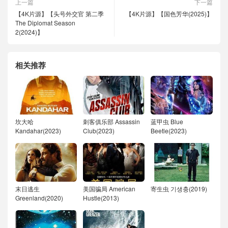
上一篇
下一篇
【4K片源】【头号外交官 第二季
【4K片源】【国色芳华(2025)】
The Diplomat Season
2(2024)】
相关推荐
坎大哈
刺客俱乐部 Assassin
蓝甲虫 Blue
Kandahar(2023)
Club(2023)
Beetle(2023)
末日逃生
美国骗局 American
寄生虫 기생충(2019)
Greenland(2020)
Hustle(2013)