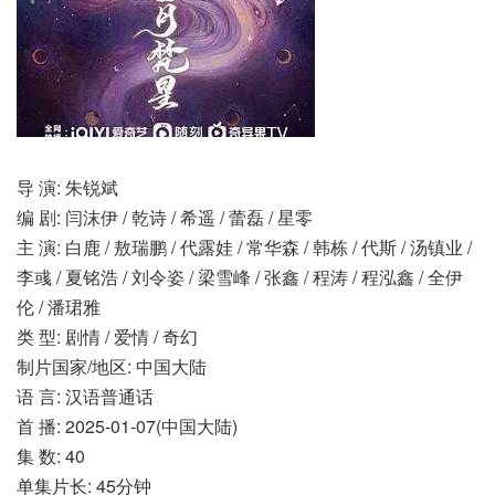
导 演: 朱锐斌
编 剧: 闫沫伊 / 乾诗 / 希遥 / 蕾磊 / 星零
主 演: 白鹿 / 敖瑞鹏 / 代露娃 / 常华森 / 韩栋 / 代斯 / 汤镇业 /
李彧 / 夏铭浩 / 刘令姿 / 梁雪峰 / 张鑫 / 程涛 / 程泓鑫 / 全伊
伦 / 潘珺雅
类 型: 剧情 / 爱情 / 奇幻
制片国家/地区: 中国大陆
语 言: 汉语普通话
首 播: 2025-01-07(中国大陆)
集 数: 40
单集片长: 45分钟